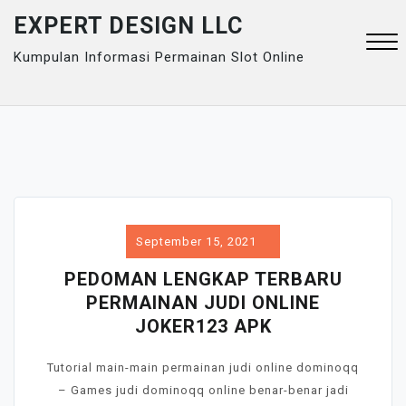
Skip
EXPERT DESIGN LLC
to
Kumpulan Informasi Permainan Slot Online
content
Close
Menu
September 15, 2021
PEDOMAN LENGKAP TERBARU
PERMAINAN JUDI ONLINE
JOKER123 APK
Tutorial main-main permainan judi online dominoqq
– Games judi dominoqq online benar-benar jadi