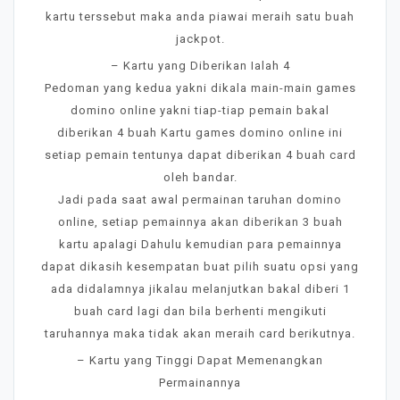
kartu terssebut maka anda piawai meraih satu buah
jackpot.
– Kartu yang Diberikan Ialah 4
Pedoman yang kedua yakni dikala main-main games
domino online yakni tiap-tiap pemain bakal
diberikan 4 buah Kartu games domino online ini
setiap pemain tentunya dapat diberikan 4 buah card
oleh bandar.
Jadi pada saat awal permainan taruhan domino
online, setiap pemainnya akan diberikan 3 buah
kartu apalagi Dahulu kemudian para pemainnya
dapat dikasih kesempatan buat pilih suatu opsi yang
ada didalamnya jikalau melanjutkan bakal diberi 1
buah card lagi dan bila berhenti mengikuti
taruhannya maka tidak akan meraih card berikutnya.
– Kartu yang Tinggi Dapat Memenangkan
Permainannya