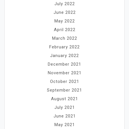
July 2022
June 2022
May 2022
April 2022
March 2022
February 2022
January 2022
December 2021
November 2021
October 2021
September 2021
August 2021
July 2021
June 2021
May 2021