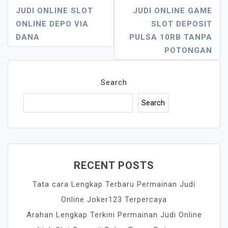
Navigation
JUDI ONLINE SLOT
JUDI ONLINE GAME
ONLINE DEPO VIA
SLOT DEPOSIT
DANA
PULSA 10RB TANPA
POTONGAN
Search
Search
RECENT POSTS
Tata cara Lengkap Terbaru Permainan Judi
Online Joker123 Terpercaya
Arahan Lengkap Terkini Permainan Judi Online