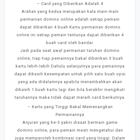
– Card yang Diberikan Adalah 4
Arahan yang kedua merupakan kala main-main
permainan domino online adalah setiap pemain
dapat diberikan 4 buah Kartu permainan domino
online ini setiap pemain tentunya dapat diberikan 4
buah card oleh bandar.
Jadi pada saat awal permainan taruhan domino
online, tiap-tiap pemainnya bakal diberikan 3 buah
kartu lebih-lebih Dahulu selanjutnya para pemainnya
dapat dikasih kesempatan untuk pilih satu buah opsi
yang ada didalamnya apabila menambahkan akan
dikasih 1 buah kartu lagi dan bila berakhir mengikuti
taruhannya maka tidak dapat meraih card berikutnya.
– Kartu yang Tinggi Bakal Memenangkan
Permainannya
Anjuran yang ke-3 yakni disaat bermain game
domino online, para pemain mesti mengetahui dan
juga memperoleh kombinasi card yang tinggi. Dalam