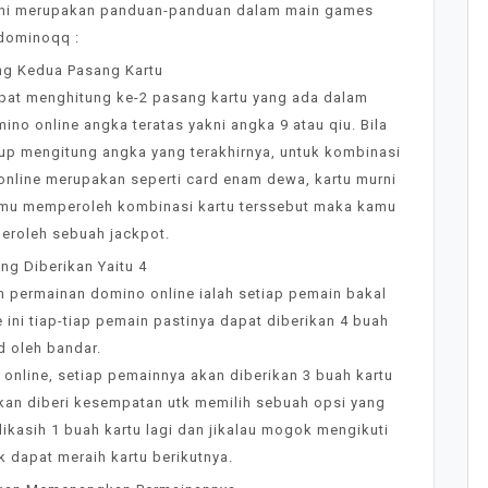
 ini merupakan panduan-panduan dalam main games
dominoqq :
ng Kedua Pasang Kartu
apat menghitung ke-2 pasang kartu yang ada dalam
o online angka teratas yakni angka 9 atau qiu. Bila
up mengitung angka yang terakhirnya, untuk kombinasi
nline merupakan seperti card enam dewa, kartu murni
kamu memperoleh kombinasi kartu terssebut maka kamu
eroleh sebuah jackpot.
ang Diberikan Yaitu 4
n permainan domino online ialah setiap pemain bakal
ini tiap-tiap pemain pastinya dapat diberikan 4 buah
d oleh bandar.
online, setiap pemainnya akan diberikan 3 buah kartu
kan diberi kesempatan utk memilih sebuah opsi yang
kasih 1 buah kartu lagi dan jikalau mogok mengikuti
 dapat meraih kartu berikutnya.