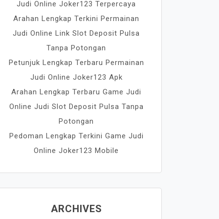
Judi Online Joker123 Terpercaya
Arahan Lengkap Terkini Permainan
Judi Online Link Slot Deposit Pulsa
Tanpa Potongan
Petunjuk Lengkap Terbaru Permainan
Judi Online Joker123 Apk
Arahan Lengkap Terbaru Game Judi
Online Judi Slot Deposit Pulsa Tanpa
Potongan
Pedoman Lengkap Terkini Game Judi
Online Joker123 Mobile
ARCHIVES