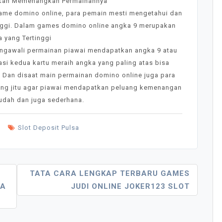
 Akan Memenangkan Permainannya
me domino online, para pemain mesti mengetahui dan
nggi. Dalam games domino online angka 9 merupakan
 yang Tertinggi
ngawali permainan piawai mendapatkan angka 9 atau
i kedua kartu meraih angka yang paling atas bisa
an disaat main permainan domino online juga para
yang jitu agar piawai mendapatkan peluang kemenangan
udah dan juga sederhana.
s
Slot Deposit Pulsa
TATA CARA LENGKAP TERBARU GAMES
SA
JUDI ONLINE JOKER123 SLOT