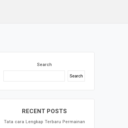
Search
Search
RECENT POSTS
Tata cara Lengkap Terbaru Permainan