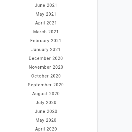
June 2021
May 2021
April 2021
March 2021
February 2021
January 2021
December 2020
November 2020
October 2020
September 2020
August 2020
July 2020
June 2020
May 2020
April 2020