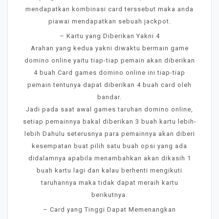
mendapatkan kombinasi card terssebut maka anda
piawai mendapatkan sebuah jackpot.
– Kartu yang Diberikan Yakni 4
Arahan yang kedua yakni diwaktu bermain game
domino online yaitu tiap-tiap pemain akan diberikan
4 buah Card games domino online ini tiap-tiap
pemain tentunya dapat diberikan 4 buah card oleh
bandar.
Jadi pada saat awal games taruhan domino online,
setiap pemainnya bakal diberikan 3 buah kartu lebih-
lebih Dahulu seterusnya para pemainnya akan diberi
kesempatan buat pilih satu buah opsi yang ada
didalamnya apabila menambahkan akan dikasih 1
buah kartu lagi dan kalau berhenti mengikuti
taruhannya maka tidak dapat meraih kartu
berikutnya.
– Card yang Tinggi Dapat Memenangkan