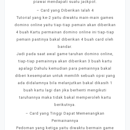
piawai mendapati suatu jackpot.
– Card yang Diberikan Ialah 4
Tutorial yang ke-2 yaitu diwaktu main-main games
domino online yaitu tiap-tiap pemain akan diberikan
4 buah Kartu permainan domino online ini tiap-tiap
pemain pastinya bakal diberikan 4 buah card oleh
bandar.
Jadi pada saat awal game taruhan domino online,
tiap-tiap pemainnya akan diberikan 3 buah kartu
apalagi Dahulu kemudian para pemainnya bakal
diberi kesempatan untuk memilih sebuah opsi yang
ada didalamnya bila melanjutkan bakal dikasih 1
buah kartu lagi dan jika berhenti mengikuti
taruhannya maka tidak bakal memperoleh kartu
berikutnya.
– Card yang Tinggi Dapat Memenangkan
Permainannya
Pedoman yang ketiga yaitu diwaktu bermain game