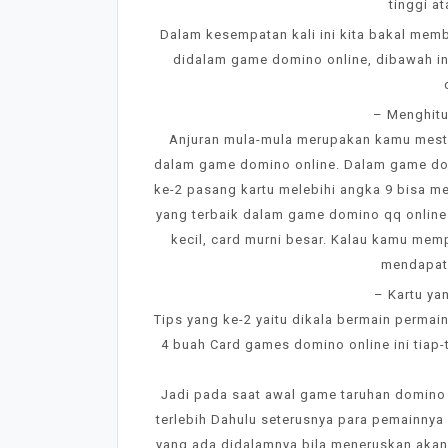
tinggi a
Dalam kesempatan kali ini kita bakal mem
didalam game domino online, dibawah i
– Menghitu
Anjuran mula-mula merupakan kamu mest
dalam game domino online. Dalam game domi
ke-2 pasang kartu melebihi angka 9 bisa me
yang terbaik dalam game domino qq online
kecil, card murni besar. Kalau kamu me
mendapat
– Kartu ya
Tips yang ke-2 yaitu dikala bermain permai
4 buah Card games domino online ini tiap-
Jadi pada saat awal game taruhan domino 
terlebih Dahulu seterusnya para pemainnya
yang ada didalamnya bila meneruskan akan d