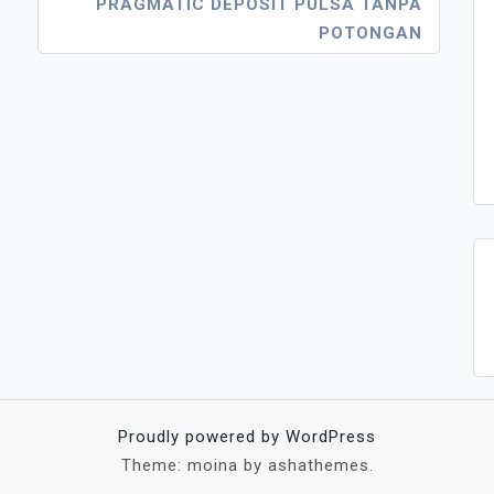
PRAGMATIC DEPOSIT PULSA TANPA
POTONGAN
Proudly powered by WordPress
Theme: moina by ashathemes.