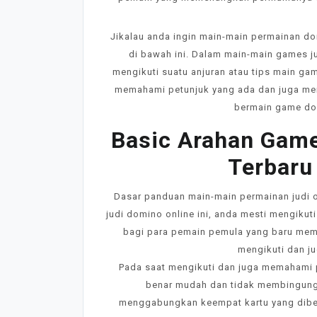
Jikalau anda ingin main-main permainan do
di bawah ini. Dalam main-main games j
mengikuti suatu anjuran atau tips main ga
memahami petunjuk yang ada dan juga me
bermain game do
Basic Arahan Game
Terbaru
Dasar panduan main-main permainan judi 
judi domino online ini, anda mesti mengikut
bagi para pemain pemula yang baru mema
mengikuti dan 
Pada saat mengikuti dan juga memahami 
benar mudah dan tidak membingung
menggabungkan keempat kartu yang diber