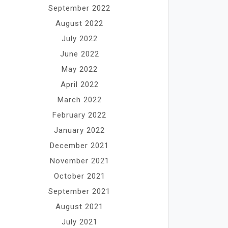
September 2022
August 2022
July 2022
June 2022
May 2022
April 2022
March 2022
February 2022
January 2022
December 2021
November 2021
October 2021
September 2021
August 2021
July 2021