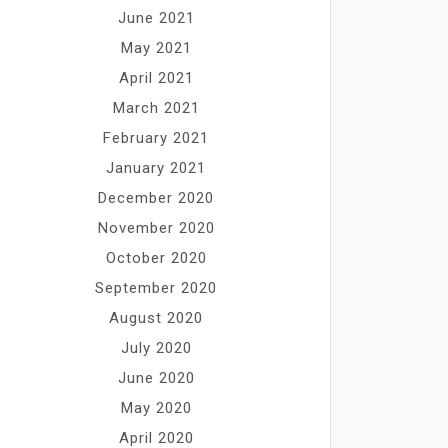
June 2021
May 2021
April 2021
March 2021
February 2021
January 2021
December 2020
November 2020
October 2020
September 2020
August 2020
July 2020
June 2020
May 2020
April 2020