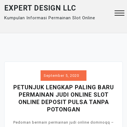
Skip
EXPERT DESIGN LLC
to
Kumpulan Informasi Permainan Slot Online
content
Close
Menu
September 5, 2020
PETUNJUK LENGKAP PALING BARU
PERMAINAN JUDI ONLINE SLOT
ONLINE DEPOSIT PULSA TANPA
POTONGAN
Pedoman bermain permainan judi online dominoqq –