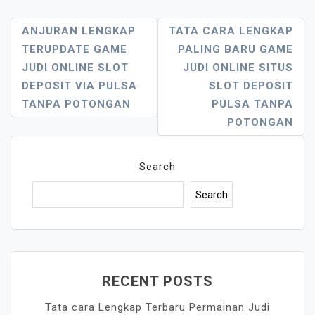
Post
ANJURAN LENGKAP
TATA CARA LENGKAP
TERUPDATE GAME
PALING BARU GAME
Navigation
JUDI ONLINE SLOT
JUDI ONLINE SITUS
DEPOSIT VIA PULSA
SLOT DEPOSIT
TANPA POTONGAN
PULSA TANPA
POTONGAN
Search
Search
RECENT POSTS
Tata cara Lengkap Terbaru Permainan Judi