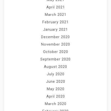
April 2021
March 2021
February 2021
January 2021
December 2020
November 2020
October 2020
September 2020
August 2020
July 2020
June 2020
May 2020
April 2020
March 2020