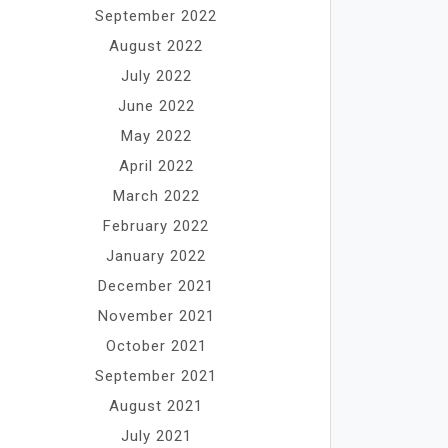
September 2022
August 2022
July 2022
June 2022
May 2022
April 2022
March 2022
February 2022
January 2022
December 2021
November 2021
October 2021
September 2021
August 2021
July 2021