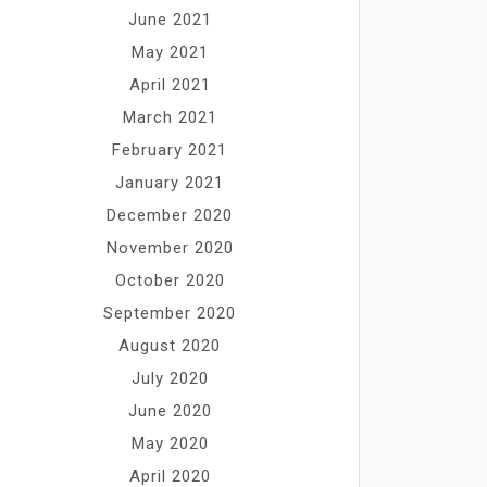
June 2021
May 2021
April 2021
March 2021
February 2021
January 2021
December 2020
November 2020
October 2020
September 2020
August 2020
July 2020
June 2020
May 2020
April 2020