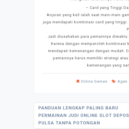
– Card yang Tinggi 
Anjuran yang ke3 ialah saat main-main ga
juga mendapati kombinasi card yang tinggi
P
Jadi diusahakan para pemainnya diwaktu
Karena dengan memperoleh kombinasi ke
mendapati kemenangan dengan mudah. Da
pemainnya harus memiliki strategi ata
kemenangan yang san
Online Games
Agen 
Post
PANDUAN LENGKAP PALING BARU
PERMAINAN JUDI ONLINE SLOT DEPOS
Navigation
PULSA TANPA POTONGAN