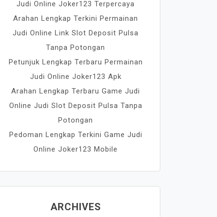
Judi Online Joker123 Terpercaya
Arahan Lengkap Terkini Permainan
Judi Online Link Slot Deposit Pulsa
Tanpa Potongan
Petunjuk Lengkap Terbaru Permainan
Judi Online Joker123 Apk
Arahan Lengkap Terbaru Game Judi
Online Judi Slot Deposit Pulsa Tanpa
Potongan
Pedoman Lengkap Terkini Game Judi
Online Joker123 Mobile
ARCHIVES