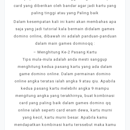
card yang diberikan oleh bandar agar jadi kartu yang
paling tinggi atau yang Paling baik
Dalam kesempatan kali ini kami akan membahas apa
saja yang jadi tutorial kala bermain didalam games
domino online, dibawah ini adalah panduan-panduan
dalam main games dominoqq :
– Menghitung Ke-2 Pasang Kartu
Tips mula-mula adalah anda mesti sanggup
menghitung kedua pasang kartu yang ada dalam
game domino online. Dalam permainan domino
online angka teratas ialah angka 9 atau qiu. Apabila
kedua pasang kartu melebihi angka 9 mampu
mengitung angka yang terakhirnya, buat kombinasi
card yang paling baik dalam games domino qq
online ialah seperti card enam dewa, kartu murni
yang kecil, kartu murni besar. Apabila kamu
mendapatkan kombinasi kartu terssebut maka kamu