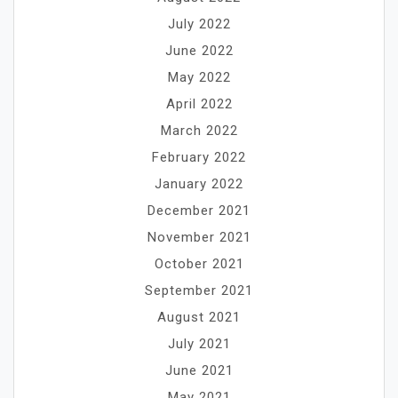
July 2022
June 2022
May 2022
April 2022
March 2022
February 2022
January 2022
December 2021
November 2021
October 2021
September 2021
August 2021
July 2021
June 2021
May 2021