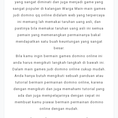
yang sangat diminati dan juga menjadi game yang
sangat populer di kalangan Warga Main-main games
judi domino qq online didalam web yang terpercaya
ini memang lah memakai taruhan uang asli, dan
pastinya bila memakai taruhan uang asli ini semua
pemain yang memenangkan permainanya bakal
mendapatkan satu buah keuntungan yang sangat
besar.
Bila kamu ingin bermain games domino online ini
anda harus mengikuti langkah-langkah di bawah ini.
Dalam main games judi domino online cukup mudah.
Anda hanya butuh mengikuti sebuah panduan atau
tutorial bermain permainan domino online, karena
dengan mengikuti dan juga memahami tutorial yang
ada dan juga mempelajarinya dengan cepat ini
membuat kamu piawai bermain permainan domino
online dengan mudah.