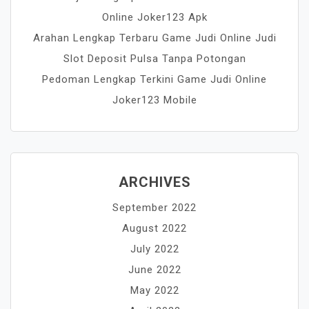
Online Joker123 Apk
Arahan Lengkap Terbaru Game Judi Online Judi
Slot Deposit Pulsa Tanpa Potongan
Pedoman Lengkap Terkini Game Judi Online
Joker123 Mobile
ARCHIVES
September 2022
August 2022
July 2022
June 2022
May 2022