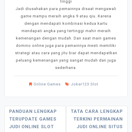
tinggi
Jadi diusahakan para pemainnya disaat mengawali
game mampu meraih angka 9 atau qiu. Karena
dengan mendapati kombinasi kedua kartu
mendapati angka yang tertinggi mahir meraih
kemenangan dengan mudah. Dan saat main games
domino online juga para pemainnya mesti memiliki
strategi atau cara yang jitu biar dapat mendapatkan
peluang kemenangan yang sangat mudah dan juga
sederhana.
Online Games
Joker123 Slot
Post
PANDUAN LENGKAP
TATA CARA LENGKAP
TERUPDATE GAMES
TERKINI PERMAINAN
Navigation
JUDI ONLINE SLOT
JUDI ONLINE SITUS