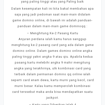
yang paling tinggi atau yang Paling baik
Dalam kesempatan kali ini kita bakal membahas apa
saja yang jadi pedoman saat main-main didalam
game domino online, di bawah ini adalah panduan-
panduan dalam main-main game dominoqq :
– Menghitung Ke-2 Pasang Kartu
Anjuran perdana ialah kamu harus sanggup
menghitung ke-2 pasang card yang ada dalam game
domino online. Dalam games domino online angka
paling tinggi yakni angka 9 atau qiu. Apabila kedua
pasang kartu melebihi angka 9 mahir mengitung
angka yang terakhirnya, utk kombinasi card yang
terbaik dalam permainan domino qq online ialah
seperti card enam dewa, kartu murni yang kecil, card
murni besar. Kalau kamu memperoleh kombinasi
card terssebut maka anda bisa mendapatkan suatu
jackpot.
– Kartu yang Diberikan Ialah 4