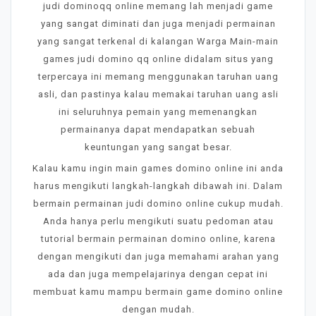
judi dominoqq online memang lah menjadi game
yang sangat diminati dan juga menjadi permainan
yang sangat terkenal di kalangan Warga Main-main
games judi domino qq online didalam situs yang
terpercaya ini memang menggunakan taruhan uang
asli, dan pastinya kalau memakai taruhan uang asli
ini seluruhnya pemain yang memenangkan
permainanya dapat mendapatkan sebuah
keuntungan yang sangat besar.
Kalau kamu ingin main games domino online ini anda
harus mengikuti langkah-langkah dibawah ini. Dalam
bermain permainan judi domino online cukup mudah.
Anda hanya perlu mengikuti suatu pedoman atau
tutorial bermain permainan domino online, karena
dengan mengikuti dan juga memahami arahan yang
ada dan juga mempelajarinya dengan cepat ini
membuat kamu mampu bermain game domino online
dengan mudah.