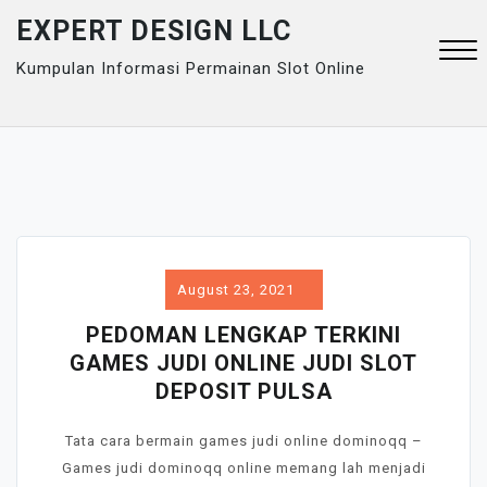
Skip
EXPERT DESIGN LLC
to
Kumpulan Informasi Permainan Slot Online
content
Close
Menu
August 23, 2021
PEDOMAN LENGKAP TERKINI
GAMES JUDI ONLINE JUDI SLOT
DEPOSIT PULSA
Tata cara bermain games judi online dominoqq –
Games judi dominoqq online memang lah menjadi