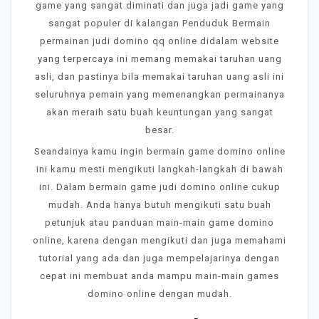
game yang sangat diminati dan juga jadi game yang
sangat populer di kalangan Penduduk Bermain
permainan judi domino qq online didalam website
yang terpercaya ini memang memakai taruhan uang
asli, dan pastinya bila memakai taruhan uang asli ini
seluruhnya pemain yang memenangkan permainanya
akan meraih satu buah keuntungan yang sangat
besar.
Seandainya kamu ingin bermain game domino online
ini kamu mesti mengikuti langkah-langkah di bawah
ini. Dalam bermain game judi domino online cukup
mudah. Anda hanya butuh mengikuti satu buah
petunjuk atau panduan main-main game domino
online, karena dengan mengikuti dan juga memahami
tutorial yang ada dan juga mempelajarinya dengan
cepat ini membuat anda mampu main-main games
domino online dengan mudah.