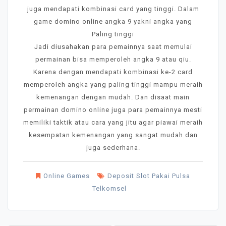
juga mendapati kombinasi card yang tinggi. Dalam
game domino online angka 9 yakni angka yang
Paling tinggi
Jadi diusahakan para pemainnya saat memulai
permainan bisa memperoleh angka 9 atau qiu.
Karena dengan mendapati kombinasi ke-2 card
memperoleh angka yang paling tinggi mampu meraih
kemenangan dengan mudah. Dan disaat main
permainan domino online juga para pemainnya mesti
memiliki taktik atau cara yang jitu agar piawai meraih
kesempatan kemenangan yang sangat mudah dan
juga sederhana.
Online Games
Deposit Slot Pakai Pulsa
Telkomsel