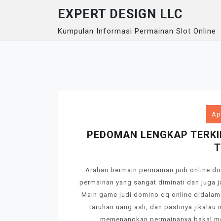
Skip
EXPERT DESIGN LLC
to
Kumpulan Informasi Permainan Slot Online
content
Ap
PEDOMAN LENGKAP TERKIN
T
Arahan bermain permainan judi online 
permainan yang sangat diminati dan juga 
Main game judi domino qq online didala
taruhan uang asli, dan pastinya jikalau
memenangkan permainanya bakal mer