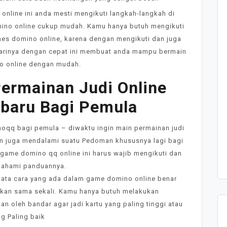
nline ini anda mesti mengikuti langkah-langkah di
mino online cukup mudah. Kamu hanya butuh mengikuti
es domino online, karena dengan mengikuti dan juga
arinya dengan cepat ini membuat anda mampu bermain
 online dengan mudah.
ermainan Judi Online
rbaru Bagi Pemula
noqq bagi pemula – diwaktu ingin main permainan judi
an juga mendalami suatu Pedoman khususnya lagi bagi
ame domino qq online ini harus wajib mengikuti dan
ahami panduannya.
tata cara yang ada dalam game domino online benar
kan sama sekali. Kamu hanya butuh melakukan
 oleh bandar agar jadi kartu yang paling tinggi atau
g Paling baik