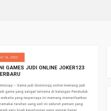
ril 16, 2022
I GAMES JUDI ONLINE JOKER123
ERBARU
dominoqq – Game judi dominoqq online memang jadi
jadi game yang sangat ternama di kalangan Penduduk
m website yang terpercaya ini memang memanfaatkan
 memakai taruhan uang asli ini seluruh pemain yang
aih satu buah keuntungan yang sangat besar.