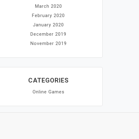
March 2020
February 2020
January 2020
December 2019
November 2019
CATEGORIES
Online Games