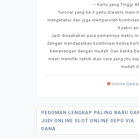
– Kartu yang Tinggi
Tutorial yang ke-3 yaitu diwaktu main
mengetahui dan juga memperoleh kombinasi
9 yakni an
Jadi diusahakan para pemainnya waktu me
dengan mendapatkan kombinasi kedua kart
kemenangan dengan mudah. Dan ketika be
mesti memiliki taktik atau cara yang jitu
mudah d
Online Game
Post
PEDOMAN LENGKAP PALING BARU GA
JUDI ONLINE SLOT ONLINE DEPO VIA
Navigation
DANA