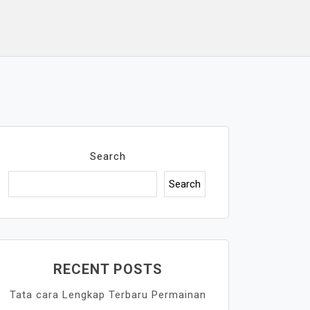
Search
Search
RECENT POSTS
Tata cara Lengkap Terbaru Permainan