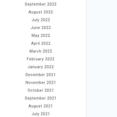
September 2022
August 2022
July 2022
June 2022
May 2022
April 2022
March 2022
February 2022
January 2022
December 2021
November 2021
October 2021
September 2021
August 2021
July 2021