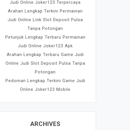
Judi Online Joker123 Terpercaya
Arahan Lengkap Terkini Permainan
Judi Online Link Slot Deposit Pulsa
Tanpa Potongan
Petunjuk Lengkap Terbaru Permainan
Judi Online Joker123 Apk
Arahan Lengkap Terbaru Game Judi
Online Judi Slot Deposit Pulsa Tanpa
Potongan
Pedoman Lengkap Terkini Game Judi
Online Joker123 Mobile
ARCHIVES