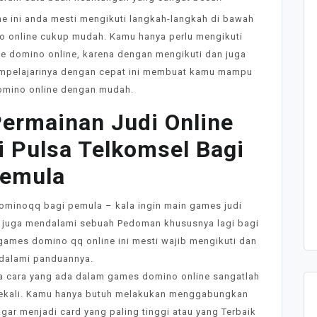
e ini anda mesti mengikuti langkah-langkah di bawah
no online cukup mudah. Kamu hanya perlu mengikuti
e domino online, karena dengan mengikuti dan juga
pelajarinya dengan cepat ini membuat kamu mampu
mino online dengan mudah.
Permainan Judi Online
i Pulsa Telkomsel Bagi
emula
ominoqq bagi pemula – kala ingin main games judi
an juga mendalami sebuah Pedoman khususnya lagi bagi
ames domino qq online ini mesti wajib mengikuti dan
dalami panduannya.
a cara yang ada dalam games domino online sangatlah
kali. Kamu hanya butuh melakukan menggabungkan
gar menjadi card yang paling tinggi atau yang Terbaik