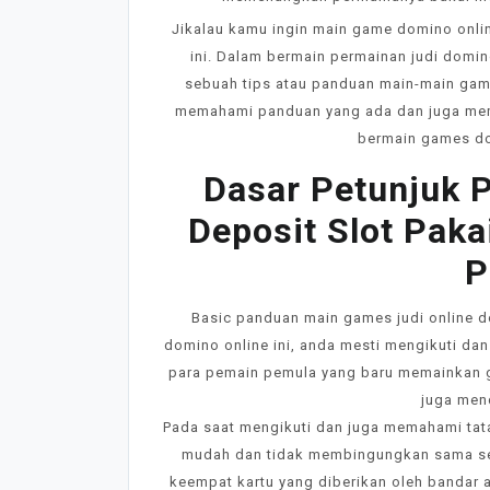
Jikalau kamu ingin main game domino onlin
ini. Dalam bermain permainan judi domi
sebuah tips atau panduan main-main gam
memahami panduan yang ada dan juga mem
bermain games do
Dasar Petunjuk 
Deposit Slot Paka
P
Basic panduan main games judi online d
domino online ini, anda mesti mengikuti d
para pemain pemula yang baru memainkan g
juga men
Pada saat mengikuti dan juga memahami tat
mudah dan tidak membingungkan sama se
keempat kartu yang diberikan oleh bandar a