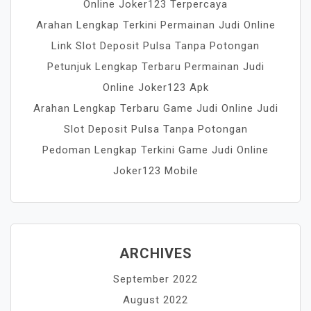
Online Joker123 Terpercaya
Arahan Lengkap Terkini Permainan Judi Online
Link Slot Deposit Pulsa Tanpa Potongan
Petunjuk Lengkap Terbaru Permainan Judi
Online Joker123 Apk
Arahan Lengkap Terbaru Game Judi Online Judi
Slot Deposit Pulsa Tanpa Potongan
Pedoman Lengkap Terkini Game Judi Online
Joker123 Mobile
ARCHIVES
September 2022
August 2022