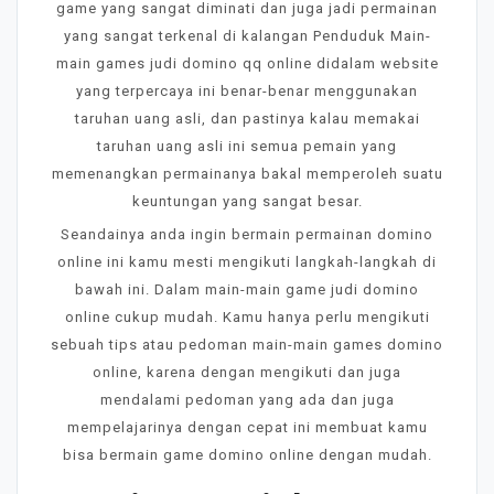
game yang sangat diminati dan juga jadi permainan
yang sangat terkenal di kalangan Penduduk Main-
main games judi domino qq online didalam website
yang terpercaya ini benar-benar menggunakan
taruhan uang asli, dan pastinya kalau memakai
taruhan uang asli ini semua pemain yang
memenangkan permainanya bakal memperoleh suatu
keuntungan yang sangat besar.
Seandainya anda ingin bermain permainan domino
online ini kamu mesti mengikuti langkah-langkah di
bawah ini. Dalam main-main game judi domino
online cukup mudah. Kamu hanya perlu mengikuti
sebuah tips atau pedoman main-main games domino
online, karena dengan mengikuti dan juga
mendalami pedoman yang ada dan juga
mempelajarinya dengan cepat ini membuat kamu
bisa bermain game domino online dengan mudah.