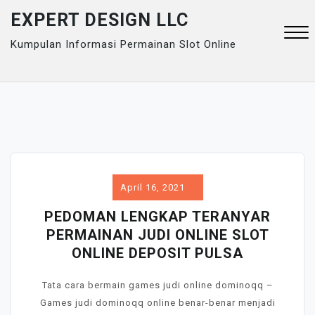
Skip
EXPERT DESIGN LLC
to
Kumpulan Informasi Permainan Slot Online
content
Close
Menu
April 16, 2021
PEDOMAN LENGKAP TERANYAR
PERMAINAN JUDI ONLINE SLOT
ONLINE DEPOSIT PULSA
Tata cara bermain games judi online dominoqq –
Games judi dominoqq online benar-benar menjadi