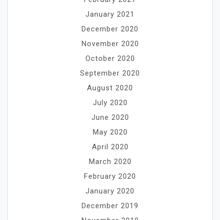
January 2021
December 2020
November 2020
October 2020
September 2020
August 2020
July 2020
June 2020
May 2020
April 2020
March 2020
February 2020
January 2020
December 2019