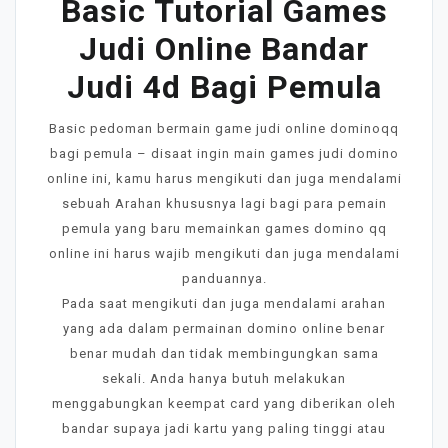
Basic Tutorial Games
Judi Online Bandar
Judi 4d Bagi Pemula
Basic pedoman bermain game judi online dominoqq
bagi pemula – disaat ingin main games judi domino
online ini, kamu harus mengikuti dan juga mendalami
sebuah Arahan khususnya lagi bagi para pemain
pemula yang baru memainkan games domino qq
online ini harus wajib mengikuti dan juga mendalami
panduannya.
Pada saat mengikuti dan juga mendalami arahan
yang ada dalam permainan domino online benar
benar mudah dan tidak membingungkan sama
sekali. Anda hanya butuh melakukan
menggabungkan keempat card yang diberikan oleh
bandar supaya jadi kartu yang paling tinggi atau