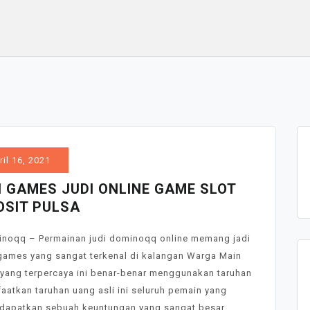
ril 16, 2021
 GAMES JUDI ONLINE GAME SLOT
OSIT PULSA
inoqq – Permainan judi dominoqq online memang jadi
 games yang sangat terkenal di kalangan Warga Main
 yang terpercaya ini benar-benar menggunakan taruhan
aatkan taruhan uang asli ini seluruh pemain yang
apatkan sebuah keuntungan yang sangat besar.