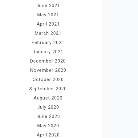
June 2021
May 2021
April 2021
March 2021
February 2021
January 2021
December 2020
November 2020
October 2020
September 2020
August 2020
July 2020
June 2020
May 2020
April 2020