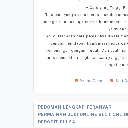
– Card yang Tinggi 
Tata cara yang ketiga merupakan disaat m
mengetahui dan juga meraih kombinasi card
yakni angk
Jadi diusahakan para pemainnya dikala mem
dengan mendapati kombinasi kedua car
kemenangan dengan mudah. Dan saat main
harus memiliki strategi atau cara yang j
sangat muda
Online Games
Slot O
Post
PEDOMAN LENGKAP TERANYAR
PERMAINAN JUDI ONLINE SLOT ONLIN
Navigation
DEPOSIT PULSA