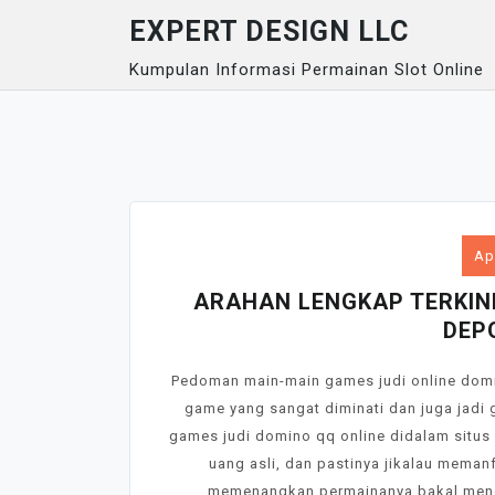
Skip
EXPERT DESIGN LLC
to
Kumpulan Informasi Permainan Slot Online
content
Ap
ARAHAN LENGKAP TERKINI
DEP
Pedoman main-main games judi online dom
game yang sangat diminati dan juga jadi
games judi domino qq online didalam situs
uang asli, dan pastinya jikalau memanf
memenangkan permainanya bakal mend