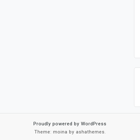
Proudly powered by WordPress
Theme: moina by ashathemes.