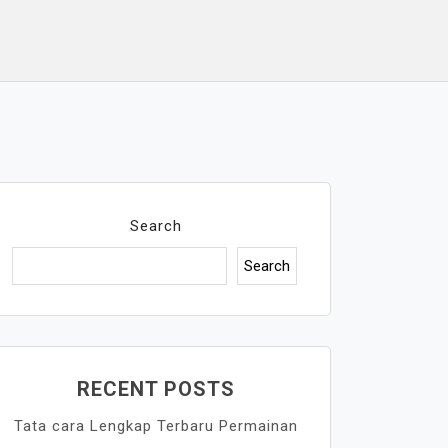
Search
Search
RECENT POSTS
Tata cara Lengkap Terbaru Permainan