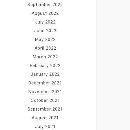
September 2022
August 2022
July 2022
June 2022
May 2022
April 2022
March 2022
February 2022
January 2022
December 2021
November 2021
October 2021
September 2021
August 2021
July 2021