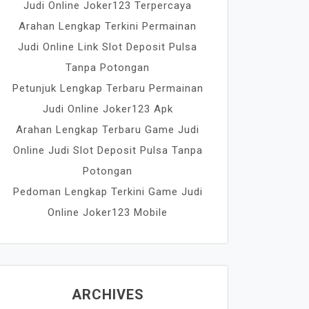
Judi Online Joker123 Terpercaya
Arahan Lengkap Terkini Permainan
Judi Online Link Slot Deposit Pulsa
Tanpa Potongan
Petunjuk Lengkap Terbaru Permainan
Judi Online Joker123 Apk
Arahan Lengkap Terbaru Game Judi
Online Judi Slot Deposit Pulsa Tanpa
Potongan
Pedoman Lengkap Terkini Game Judi
Online Joker123 Mobile
ARCHIVES