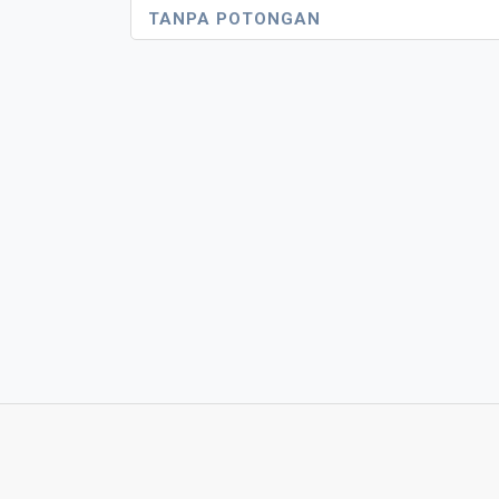
Navigation
TANPA POTONGAN