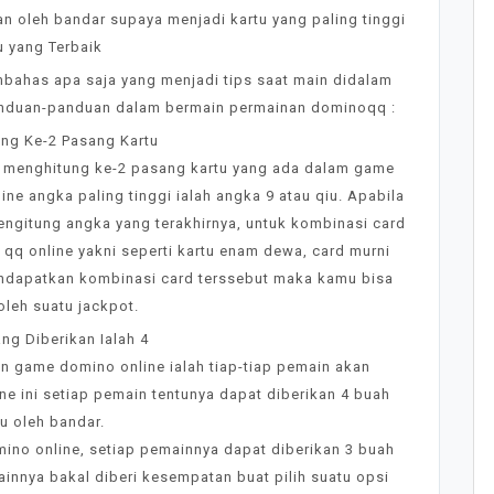
 oleh bandar supaya menjadi kartu yang paling tinggi
u yang Terbaik
bahas apa saja yang menjadi tips saat main didalam
panduan-panduan dalam bermain permainan dominoqq :
ng Ke-2 Pasang Kartu
i menghitung ke-2 pasang kartu yang ada dalam game
e angka paling tinggi ialah angka 9 atau qiu. Apabila
ngitung angka yang terakhirnya, untuk kombinasi card
qq online yakni seperti kartu enam dewa, card murni
mendapatkan kombinasi card terssebut maka kamu bisa
leh suatu jackpot.
ang Diberikan Ialah 4
n game domino online ialah tiap-tiap pemain akan
e ini setiap pemain tentunya dapat diberikan 4 buah
tu oleh bandar.
ino online, setiap pemainnya dapat diberikan 3 buah
ainnya bakal diberi kesempatan buat pilih suatu opsi