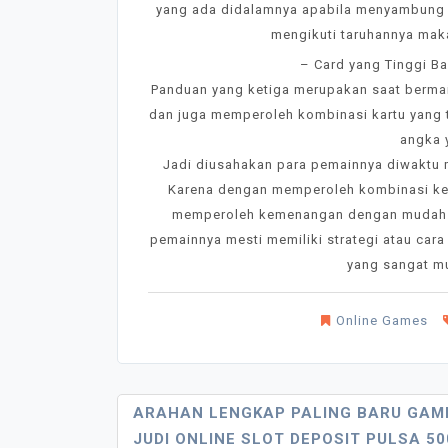
yang ada didalamnya apabila menyambung ba
mengikuti taruhannya maka
– Card yang Tinggi 
Panduan yang ketiga merupakan saat berma
dan juga memperoleh kombinasi kartu yang 
angka y
Jadi diusahakan para pemainnya diwaktu 
Karena dengan memperoleh kombinasi ked
memperoleh kemenangan dengan mudah. 
pemainnya mesti memiliki strategi atau car
yang sangat m
Online Games
Post
ARAHAN LENGKAP PALING BARU GAM
JUDI ONLINE SLOT DEPOSIT PULSA 50