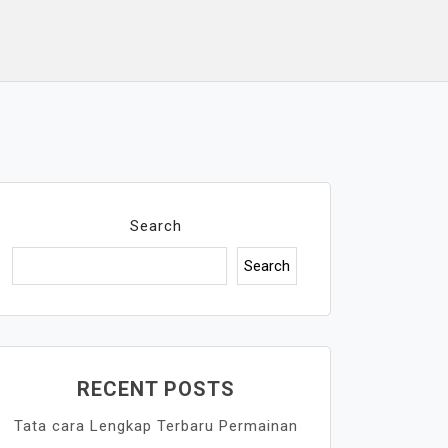
Search
Search
RECENT POSTS
Tata cara Lengkap Terbaru Permainan