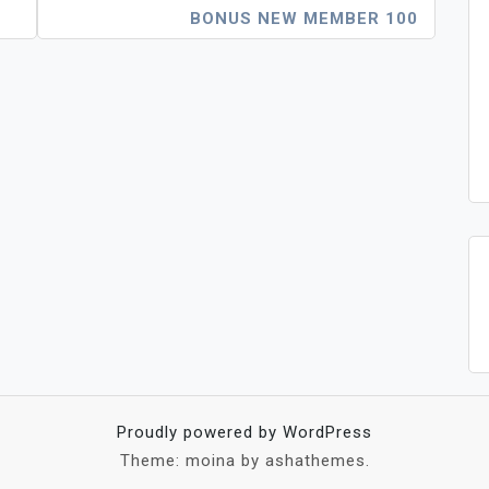
BONUS NEW MEMBER 100
Proudly powered by WordPress
Theme: moina by ashathemes.