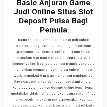
Basic Anjuran Game
Judi Online Situs Slot
Deposit Pulsa Bagi
Pemula
Basic anjuran bermain permainan judi online
dominoqq bagi pemula – saat ingin main-main
permainan judi domino online ini, kamu harus
mengikuti dan juga mendalami suatu Tata cara
khususnya lagi bagi para pemain pemula yang baru
memainkan permainan domino qq online ini mesti
wajib mengikuti dan juga memahami panduannya.
Pada saat mengikuti dan juga mendalami anjuran
yang ada dalam games domino online benar benar
mudah dan tidak membingungkan sama sekali. Anda
hanya butuh melakukan menggabungkan keempat
card yang diberikan oleh bandar biar menjadi kartu