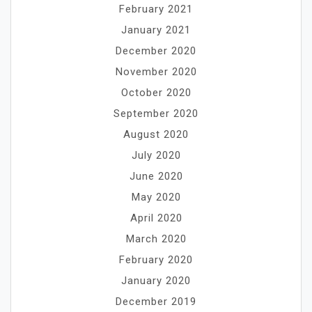
February 2021
January 2021
December 2020
November 2020
October 2020
September 2020
August 2020
July 2020
June 2020
May 2020
April 2020
March 2020
February 2020
January 2020
December 2019