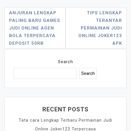
Post
ANJURAN LENGKAP
TIPS LENGKAP
PALING BARU GAMES
TERANYAR
Navigation
JUDI ONLINE AGEN
PERMAINAN JUDI
BOLA TERPERCAYA
ONLINE JOKER123
DEPOSIT 50RB
APK
Search
Search
RECENT POSTS
Tata cara Lengkap Terbaru Permainan Judi
Online Joker123 Terpercaya