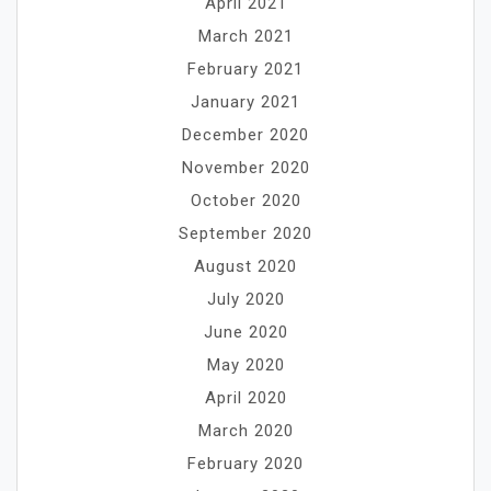
April 2021
March 2021
February 2021
January 2021
December 2020
November 2020
October 2020
September 2020
August 2020
July 2020
June 2020
May 2020
April 2020
March 2020
February 2020