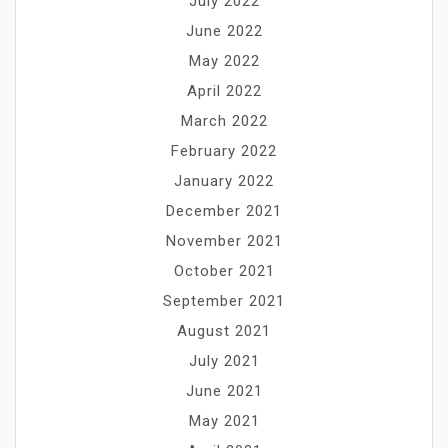
July 2022
June 2022
May 2022
April 2022
March 2022
February 2022
January 2022
December 2021
November 2021
October 2021
September 2021
August 2021
July 2021
June 2021
May 2021