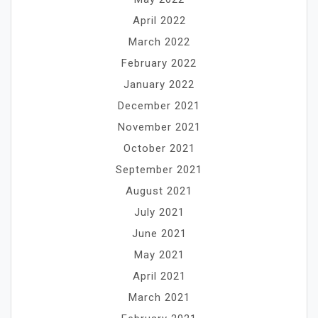
April 2022
March 2022
February 2022
January 2022
December 2021
November 2021
October 2021
September 2021
August 2021
July 2021
June 2021
May 2021
April 2021
March 2021