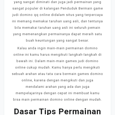
yang sangat diminati dan juga jadi permainan yang
sangat populer di kalangan Penduduk Bermain game
judi domino qq online didalam situs yang terpercaya
ini memang memakai taruhan uang asli, dan tentunya
bila memakai taruhan uang asli ini seluruh pemain
yang memenangkan permainanya dapat meraih satu
buah keuntungan yang sangat besar.
Kalau anda ingin main-main permainan domino
online ini kamu harus mengikuti langkah-langkah di
bawah ini. Dalam main-main games judi domino
online cukup mudah. Kamu hanya perlu mengikuti
sebuah arahan atau tata cara bermain games domino
online, karena dengan mengikuti dan juga
mendalami arahan yang ada dan juga
mempelajarinya dengan cepat ini membuat kamu
bisa main permainan domino online dengan mudah.
Dasar Tips Permainan