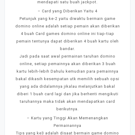
mendapati satu buah jackpot.
– Card yang Diberikan Yaitu 4
Petunjuk yang ke-2 yaitu diwaktu bermain game
domino online adalah setiap pemain akan diberikan
4 buah Card games domino online ini tiap-tiap
pemain tentunya dapat diberikan 4 buah kartu oleh
bandar.
Jadi pada saat awal permainan taruhan domino
online, setiap pemainnya akan diberikan 3 buah
kartu lebih-lebih Dahulu kemudian para pemainnya
bakal dikasih kesempatan utk memilih sebuah opsi
yang ada didalamnya jikalau melanjutkan bakal
diberi 1 buah card lagi dan jika berhenti mengikuti
taruhannya maka tidak akan mendapatkan card
berikutnya.
– Kartu yang Tinggi Akan Memenangkan
Permainannya
Tips yang ke3 adalah disaat bermain game domino