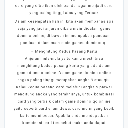
card yang diberikan oleh bandar agar menjadi card
yang paling tinggi atau yang Terbaik
Dalam kesempatan kali ini kita akan membahas apa
saja yang jadi anjuran dikala main didalam game
domino online, di bawah ini merupakan panduan-
panduan dalam main-main games dominoqq :
– Menghitung Kedua Pasang Kartu
Anjuran mula-mula yaitu kamu mesti bisa
menghitung kedua pasang kartu yang ada dalam
game domino online. Dalam game domino online
angka paling tinggi merupakan angka 9 atau qiu.
Kalau kedua pasang card melebihi angka 9 piawai
mengitung angka yang terakhirnya, untuk kombinasi
card yang terbaik dalam game domino qq online
yaitu seperti card enam dewa, card murni yang kecil,
kartu murni besar. Apabila anda mendapatkan
kombinasi card terssebut maka anda dapat