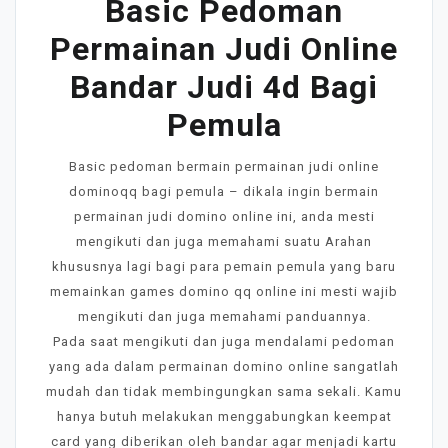
Basic Pedoman
Permainan Judi Online
Bandar Judi 4d Bagi
Pemula
Basic pedoman bermain permainan judi online
dominoqq bagi pemula – dikala ingin bermain
permainan judi domino online ini, anda mesti
mengikuti dan juga memahami suatu Arahan
khususnya lagi bagi para pemain pemula yang baru
memainkan games domino qq online ini mesti wajib
mengikuti dan juga memahami panduannya.
Pada saat mengikuti dan juga mendalami pedoman
yang ada dalam permainan domino online sangatlah
mudah dan tidak membingungkan sama sekali. Kamu
hanya butuh melakukan menggabungkan keempat
card yang diberikan oleh bandar agar menjadi kartu