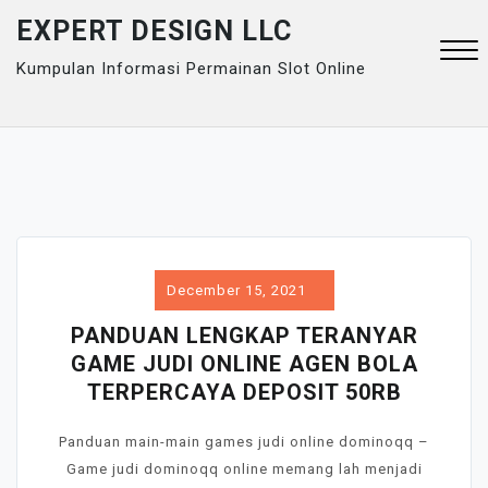
Skip
EXPERT DESIGN LLC
to
Kumpulan Informasi Permainan Slot Online
content
Close
Menu
December 15, 2021
PANDUAN LENGKAP TERANYAR
GAME JUDI ONLINE AGEN BOLA
TERPERCAYA DEPOSIT 50RB
Panduan main-main games judi online dominoqq –
Game judi dominoqq online memang lah menjadi