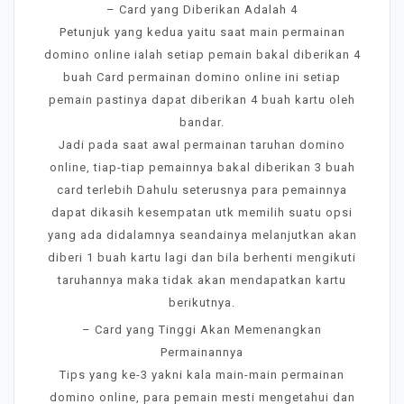
– Card yang Diberikan Adalah 4
Petunjuk yang kedua yaitu saat main permainan
domino online ialah setiap pemain bakal diberikan 4
buah Card permainan domino online ini setiap
pemain pastinya dapat diberikan 4 buah kartu oleh
bandar.
Jadi pada saat awal permainan taruhan domino
online, tiap-tiap pemainnya bakal diberikan 3 buah
card terlebih Dahulu seterusnya para pemainnya
dapat dikasih kesempatan utk memilih suatu opsi
yang ada didalamnya seandainya melanjutkan akan
diberi 1 buah kartu lagi dan bila berhenti mengikuti
taruhannya maka tidak akan mendapatkan kartu
berikutnya.
– Card yang Tinggi Akan Memenangkan
Permainannya
Tips yang ke-3 yakni kala main-main permainan
domino online, para pemain mesti mengetahui dan