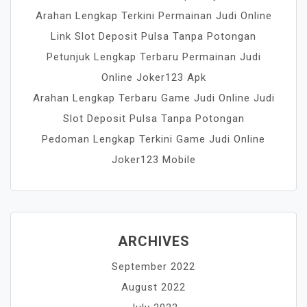
Arahan Lengkap Terkini Permainan Judi Online
Link Slot Deposit Pulsa Tanpa Potongan
Petunjuk Lengkap Terbaru Permainan Judi
Online Joker123 Apk
Arahan Lengkap Terbaru Game Judi Online Judi
Slot Deposit Pulsa Tanpa Potongan
Pedoman Lengkap Terkini Game Judi Online
Joker123 Mobile
ARCHIVES
September 2022
August 2022