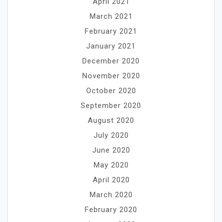
April 2021
March 2021
February 2021
January 2021
December 2020
November 2020
October 2020
September 2020
August 2020
July 2020
June 2020
May 2020
April 2020
March 2020
February 2020