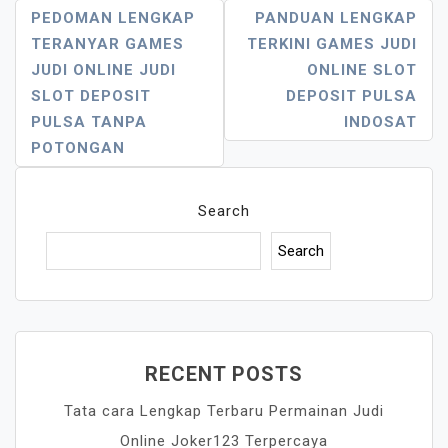
Post
PEDOMAN LENGKAP
PANDUAN LENGKAP
TERANYAR GAMES
TERKINI GAMES JUDI
Navigation
JUDI ONLINE JUDI
ONLINE SLOT
SLOT DEPOSIT
DEPOSIT PULSA
PULSA TANPA
INDOSAT
POTONGAN
Search
Search
RECENT POSTS
Tata cara Lengkap Terbaru Permainan Judi
Online Joker123 Terpercaya