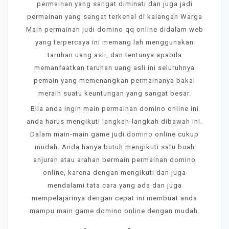
permainan yang sangat diminati dan juga jadi
permainan yang sangat terkenal di kalangan Warga
Main permainan judi domino qq online didalam web
yang terpercaya ini memang lah menggunakan
taruhan uang asli, dan tentunya apabila
memanfaatkan taruhan uang asli ini seluruhnya
pemain yang memenangkan permainanya bakal
meraih suatu keuntungan yang sangat besar.
Bila anda ingin main permainan domino online ini
anda harus mengikuti langkah-langkah dibawah ini.
Dalam main-main game judi domino online cukup
mudah. Anda hanya butuh mengikuti satu buah
anjuran atau arahan bermain permainan domino
online, karena dengan mengikuti dan juga
mendalami tata cara yang ada dan juga
mempelajarinya dengan cepat ini membuat anda
mampu main game domino online dengan mudah.