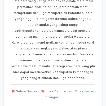
Tata cara yang ketiga merupakan dikala main-main
permainan domino online, para pemain mesti
mengetahui dan juga memperoleh kombinasi card
yang tinggi. Dalam game domino online angka 9
adalah angka yang Paling tinggi
Jadi diusahakan para pemainnya disaat memulai
permainan mahir memperoleh angka 9 atau qiu.
Karena dengan mendapatkan kombinasi kedua card
mendapatkan angka yang paling atas piawai
memperoleh kemenangan dengan mudah. Dan kala
main-main games domino online juga para
pemainnya mesti memiliki strategi atau cara yang jitu
biar dapat mendapatkan kesempatan kemenangan
yang sangat mudah dan juga sederhana.
Online Games
Joker123 Deposit Pulsa Tanpa
Potongan