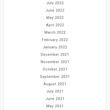
July 2022
June 2022
May 2022
April 2022
March 2022
February 2022
January 2022
December 2021
November 2021
October 2021
September 2021
August 2021
July 2021
June 2021
May 2021