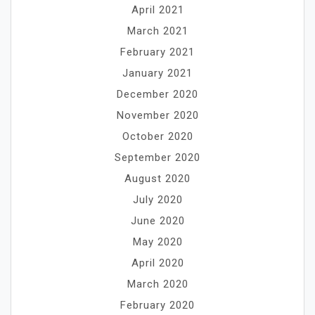
April 2021
March 2021
February 2021
January 2021
December 2020
November 2020
October 2020
September 2020
August 2020
July 2020
June 2020
May 2020
April 2020
March 2020
February 2020