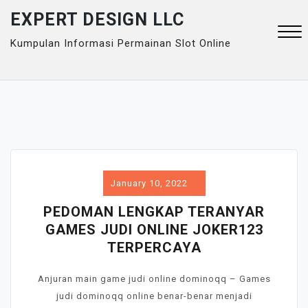
Skip
EXPERT DESIGN LLC
to
Kumpulan Informasi Permainan Slot Online
content
Close
Menu
January 10, 2022
PEDOMAN LENGKAP TERANYAR
GAMES JUDI ONLINE JOKER123
TERPERCAYA
Anjuran main game judi online dominoqq – Games
judi dominoqq online benar-benar menjadi