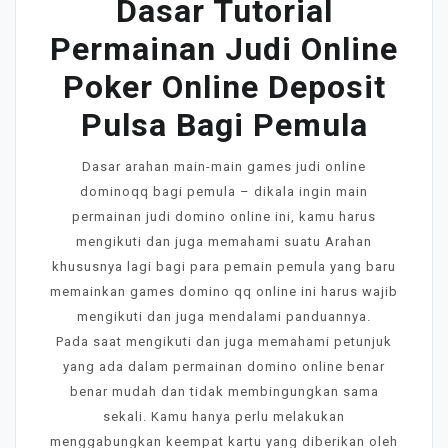
Dasar Tutorial
Permainan Judi Online
Poker Online Deposit
Pulsa Bagi Pemula
Dasar arahan main-main games judi online
dominoqq bagi pemula – dikala ingin main
permainan judi domino online ini, kamu harus
mengikuti dan juga memahami suatu Arahan
khususnya lagi bagi para pemain pemula yang baru
memainkan games domino qq online ini harus wajib
mengikuti dan juga mendalami panduannya.
Pada saat mengikuti dan juga memahami petunjuk
yang ada dalam permainan domino online benar
benar mudah dan tidak membingungkan sama
sekali. Kamu hanya perlu melakukan
menggabungkan keempat kartu yang diberikan oleh