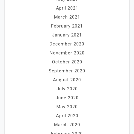
April 2021
March 2021
February 2021
January 2021
December 2020
November 2020
October 2020
September 2020
August 2020
July 2020
June 2020
May 2020
April 2020
March 2020
February 2020