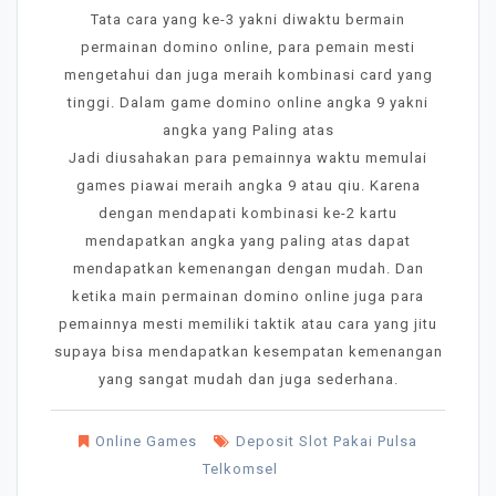
Tata cara yang ke-3 yakni diwaktu bermain
permainan domino online, para pemain mesti
mengetahui dan juga meraih kombinasi card yang
tinggi. Dalam game domino online angka 9 yakni
angka yang Paling atas
Jadi diusahakan para pemainnya waktu memulai
games piawai meraih angka 9 atau qiu. Karena
dengan mendapati kombinasi ke-2 kartu
mendapatkan angka yang paling atas dapat
mendapatkan kemenangan dengan mudah. Dan
ketika main permainan domino online juga para
pemainnya mesti memiliki taktik atau cara yang jitu
supaya bisa mendapatkan kesempatan kemenangan
yang sangat mudah dan juga sederhana.
Online Games
Deposit Slot Pakai Pulsa
Telkomsel