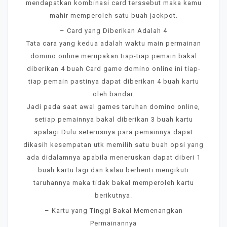
mendapatkan kombinasi card terssebut maka kamu
mahir memperoleh satu buah jackpot.
– Card yang Diberikan Adalah 4
Tata cara yang kedua adalah waktu main permainan
domino online merupakan tiap-tiap pemain bakal
diberikan 4 buah Card game domino online ini tiap-
tiap pemain pastinya dapat diberikan 4 buah kartu
oleh bandar.
Jadi pada saat awal games taruhan domino online,
setiap pemainnya bakal diberikan 3 buah kartu
apalagi Dulu seterusnya para pemainnya dapat
dikasih kesempatan utk memilih satu buah opsi yang
ada didalamnya apabila meneruskan dapat diberi 1
buah kartu lagi dan kalau berhenti mengikuti
taruhannya maka tidak bakal memperoleh kartu
berikutnya.
– Kartu yang Tinggi Bakal Memenangkan
Permainannya