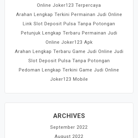
Online Joker123 Terpercaya
Arahan Lengkap Terkini Permainan Judi Online
Link Slot Deposit Pulsa Tanpa Potongan
Petunjuk Lengkap Terbaru Permainan Judi
Online Joker123 Apk
Arahan Lengkap Terbaru Game Judi Online Judi
Slot Deposit Pulsa Tanpa Potongan
Pedoman Lengkap Terkini Game Judi Online
Joker123 Mobile
ARCHIVES
September 2022
August 2022