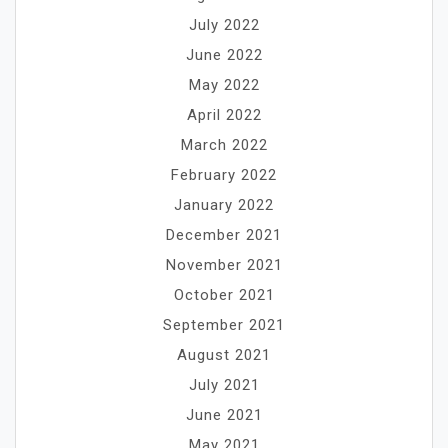
July 2022
June 2022
May 2022
April 2022
March 2022
February 2022
January 2022
December 2021
November 2021
October 2021
September 2021
August 2021
July 2021
June 2021
May 2021