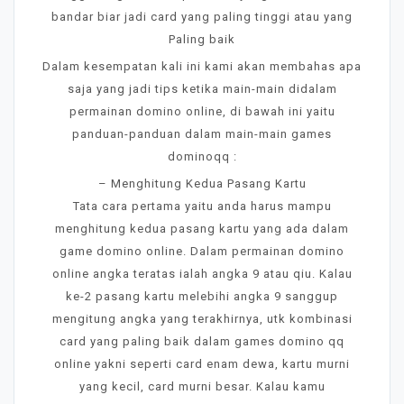
bandar biar jadi card yang paling tinggi atau yang
Paling baik
Dalam kesempatan kali ini kami akan membahas apa
saja yang jadi tips ketika main-main didalam
permainan domino online, di bawah ini yaitu
panduan-panduan dalam main-main games
dominoqq :
– Menghitung Kedua Pasang Kartu
Tata cara pertama yaitu anda harus mampu
menghitung kedua pasang kartu yang ada dalam
game domino online. Dalam permainan domino
online angka teratas ialah angka 9 atau qiu. Kalau
ke-2 pasang kartu melebihi angka 9 sanggup
mengitung angka yang terakhirnya, utk kombinasi
card yang paling baik dalam games domino qq
online yakni seperti card enam dewa, kartu murni
yang kecil, card murni besar. Kalau kamu