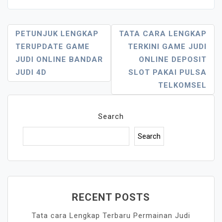
Post
PETUNJUK LENGKAP
TATA CARA LENGKAP
TERUPDATE GAME
TERKINI GAME JUDI
Navigation
JUDI ONLINE BANDAR
ONLINE DEPOSIT
JUDI 4D
SLOT PAKAI PULSA
TELKOMSEL
Search
Search
RECENT POSTS
Tata cara Lengkap Terbaru Permainan Judi