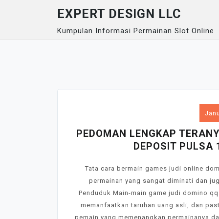
Skip
EXPERT DESIGN LLC
to
Kumpulan Informasi Permainan Slot Online
content
Janu
PEDOMAN LENGKAP TERANYA
DEPOSIT PULSA
Tata cara bermain games judi online d
permainan yang sangat diminati dan ju
Penduduk Main-main game judi domino qq o
memanfaatkan taruhan uang asli, dan pasti
pemain yang memenangkan permainanya dap