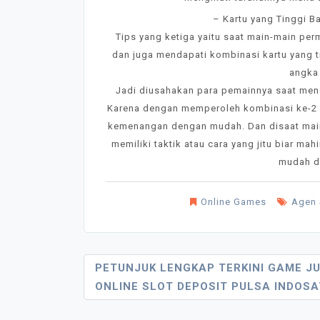
– Kartu yang Tinggi 
Tips yang ketiga yaitu saat main-main pe
dan juga mendapati kombinasi kartu yang 
angka 
Jadi diusahakan para pemainnya saat men
Karena dengan memperoleh kombinasi ke-2 k
kemenangan dengan mudah. Dan disaat main
memiliki taktik atau cara yang jitu biar 
mudah d
Online Games
Agen 
Post
PETUNJUK LENGKAP TERKINI GAME JU
ONLINE SLOT DEPOSIT PULSA INDOSA
Navigation