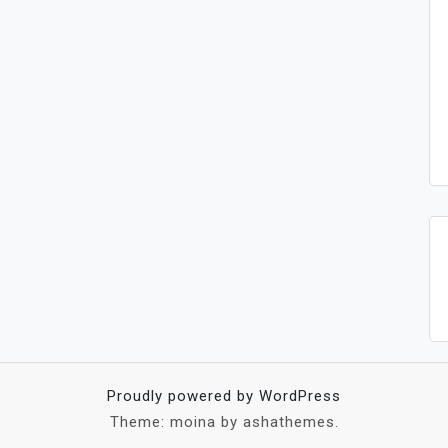
Proudly powered by WordPress
Theme: moina by ashathemes.