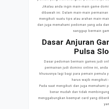
Jikalau anda ingin main-main game domin
dibawah ini. Dalam main-main permainan
mengikuti suatu tips atau arahan main-ma
dan juga memahami pedoman yang ada dan 
sanggup bermain gam
Dasar Anjuran Ga
Pulsa Sl
Dasar pedoman bermain games judi onl
permainan judi domino online ini, and
khususnya lagi bagi para pemain pemula 
harus wajib mengikut
Pada saat mengikuti dan juga memahami 
benar mudah dan tidak membingung
menggabungkan keempat card yang diberikan
yan