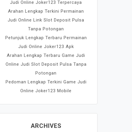
Judi Online Joker123 Terpercaya
Arahan Lengkap Terkini Permainan
Judi Online Link Slot Deposit Pulsa
Tanpa Potongan
Petunjuk Lengkap Terbaru Permainan
Judi Online Joker123 Apk
Arahan Lengkap Terbaru Game Judi
Online Judi Slot Deposit Pulsa Tanpa
Potongan
Pedoman Lengkap Terkini Game Judi
Online Joker123 Mobile
ARCHIVES