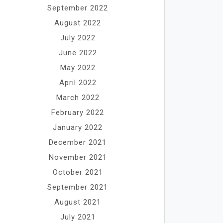
September 2022
August 2022
July 2022
June 2022
May 2022
April 2022
March 2022
February 2022
January 2022
December 2021
November 2021
October 2021
September 2021
August 2021
July 2021