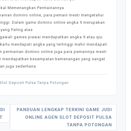
Bakal Memenangkan Permainannya
rmainan domino online, para pemain mesti mengetahui
tinggi. Dalam game domino online angka 9 merupakan
yang Paling atas
gawali games piawai mendapatkan angka 9 atau qiu.
artu mendapati angka yang tertinggi mahir mendapati
 permainan domino online juga para pemainnya mesti
mahir mendapatkan kesempatan kemenangan yang sangat
an juga sederhana.
Slot Deposit Pulsa Tanpa Potongan
DI
PANDUAN LENGKAP TERKINI GAME JUDI
T
ONLINE AGEN SLOT DEPOSIT PULSA
TANPA POTONGAN