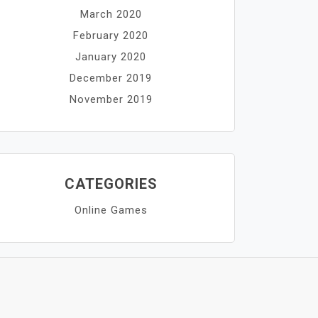
March 2020
February 2020
January 2020
December 2019
November 2019
CATEGORIES
Online Games