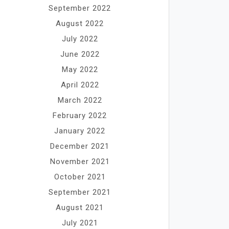
September 2022
August 2022
July 2022
June 2022
May 2022
April 2022
March 2022
February 2022
January 2022
December 2021
November 2021
October 2021
September 2021
August 2021
July 2021