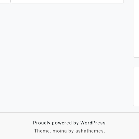
Proudly powered by WordPress
Theme: moina by ashathemes.