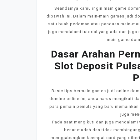
Seandainya kamu ingin main game domino
dibawah ini. Dalam main-main games judi d
satu buah pedoman atau panduan main-mai
juga mendalami tutorial yang ada dan juga
main game domi
Dasar Arahan Perm
Slot Deposit Pul
P
Basic tips bermain games judi online dom
domino online ini, anda harus mengikuti d
para pemain pemula yang baru memainkan g
juga men
Pada saat mengikuti dan juga mendalami 
benar mudah dan tidak membingung
menggabungkan keempat card yang diberika