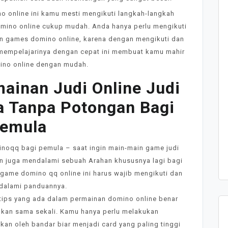
 online ini kamu mesti mengikuti langkah-langkah
omino online cukup mudah. Anda hanya perlu mengikuti
n games domino online, karena dengan mengikuti dan
 mempelajarinya dengan cepat ini membuat kamu mahir
no online dengan mudah.
ainan Judi Online Judi
sa Tanpa Potongan Bagi
emula
inoqq bagi pemula – saat ingin main-main game judi
an juga mendalami sebuah Arahan khususnya lagi bagi
ame domino qq online ini harus wajib mengikuti dan
dalami panduannya.
tips yang ada dalam permainan domino online benar
kan sama sekali. Kamu hanya perlu melakukan
n oleh bandar biar menjadi card yang paling tinggi