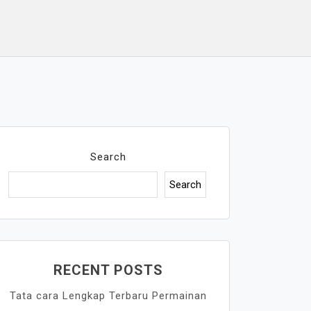
Search
Search
RECENT POSTS
Tata cara Lengkap Terbaru Permainan