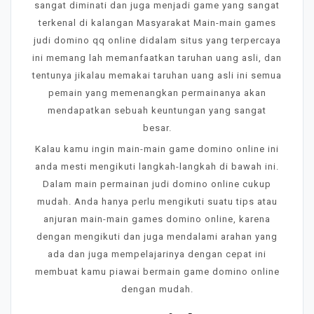
sangat diminati dan juga menjadi game yang sangat
terkenal di kalangan Masyarakat Main-main games
judi domino qq online didalam situs yang terpercaya
ini memang lah memanfaatkan taruhan uang asli, dan
tentunya jikalau memakai taruhan uang asli ini semua
pemain yang memenangkan permainanya akan
mendapatkan sebuah keuntungan yang sangat
besar.
Kalau kamu ingin main-main game domino online ini
anda mesti mengikuti langkah-langkah di bawah ini.
Dalam main permainan judi domino online cukup
mudah. Anda hanya perlu mengikuti suatu tips atau
anjuran main-main games domino online, karena
dengan mengikuti dan juga mendalami arahan yang
ada dan juga mempelajarinya dengan cepat ini
membuat kamu piawai bermain game domino online
dengan mudah.