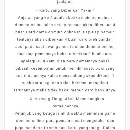
jackpot.
– Kartu yang Diberikan Yakni 4
Anjuran yang ke-2 adalah ketika main permainan
domino online ialah setiap pemain akan diberikan 4
buah Card game domino online ini tiap-tiap pemain
tentunya akan diberikan 4 buah card oleh bandar.
Jadi pada saat awal games taruhan domino online,
tiap-tiap pemainnya bakal diberikan 3 buah kartu
apalagi Dulu kemudian para pemainnya bakal
dikasih kesempatan untuk memilih suatu opsi yang
ada didalamnya kalau menyambung akan dikasih 1
buah kartu lagi dan kalau berhenti mengikuti
taruhannya maka tidak bakal meraih card berikutnya.
– Kartu yang Tinggi Akan Memenangkan
Permainannya
Petunjuk yang ketiga ialah diwaktu main-main game
domino online, para pemain mesti mengetahui dan
juga mendapati kombinasi kartu yang tinggi. Dalam