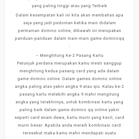
yang paling tinggi atau yang Terbaik
Dalam kesempatan kali ini kita akan membahas apa
saja yang jadi pedoman ketika main didalam
permainan domino online, dibawah ini merupakan
panduan-panduan dalam main-main game dominoqq
:
– Menghitung Ke-2 Pasang Kartu
Petunjuk perdana merupakan kamu mesti sanggup
menghitung kedua pasang card yang ada dalam
game domino online. Dalam games domino online
angka paling atas yakni angka 9 atau qiu. Kalau ke-2
pasang kartu melebihi angka 9 mahir mengitung
angka yang terakhirnya, untuk kombinasi kartu yang
paling baik dalam game domino qq online yakni
seperti card enam dewa, kartu murni yang kecil, card
murni besar. Apabila anda meraih kombinasi card
terssebut maka kamu mahir mendapati suatu