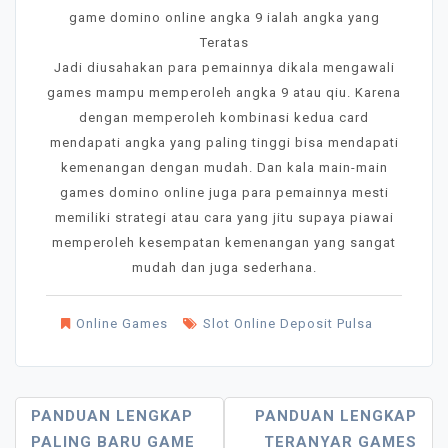
game domino online angka 9 ialah angka yang
Teratas
Jadi diusahakan para pemainnya dikala mengawali
games mampu memperoleh angka 9 atau qiu. Karena
dengan memperoleh kombinasi kedua card
mendapati angka yang paling tinggi bisa mendapati
kemenangan dengan mudah. Dan kala main-main
games domino online juga para pemainnya mesti
memiliki strategi atau cara yang jitu supaya piawai
memperoleh kesempatan kemenangan yang sangat
mudah dan juga sederhana.
Online Games
Slot Online Deposit Pulsa
Post
PANDUAN LENGKAP
PANDUAN LENGKAP
PALING BARU GAME
TERANYAR GAMES