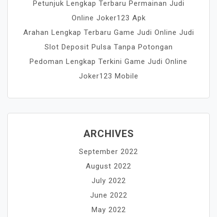
Petunjuk Lengkap Terbaru Permainan Judi
Online Joker123 Apk
Arahan Lengkap Terbaru Game Judi Online Judi
Slot Deposit Pulsa Tanpa Potongan
Pedoman Lengkap Terkini Game Judi Online
Joker123 Mobile
ARCHIVES
September 2022
August 2022
July 2022
June 2022
May 2022