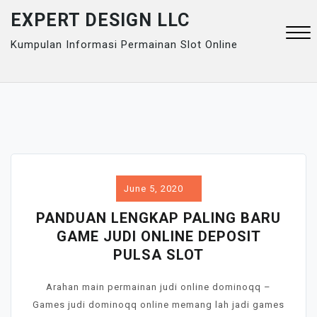
Skip
EXPERT DESIGN LLC
to
Kumpulan Informasi Permainan Slot Online
content
Close
Menu
June 5, 2020
PANDUAN LENGKAP PALING BARU
GAME JUDI ONLINE DEPOSIT
PULSA SLOT
Arahan main permainan judi online dominoqq –
Games judi dominoqq online memang lah jadi games