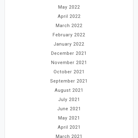
May 2022
April 2022
March 2022
February 2022
January 2022
December 2021
November 2021
October 2021
September 2021
August 2021
July 2021
June 2021
May 2021
April 2021
March 2021