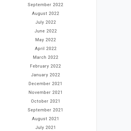
September 2022
August 2022
July 2022
June 2022
May 2022
April 2022
March 2022
February 2022
January 2022
December 2021
November 2021
October 2021
September 2021
August 2021
July 2021