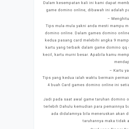
Dalam kesempatan kali ini kami dapat memba
game domino online, dibawah ini adalah
– Menghitu
Tips mula-mula yakni anda mesti mampu 
domino online. Dalam games domino online 
kedua pasang card melebihi angka 9 mampu
kartu yang terbaik dalam game domino qq o
kecil, kartu murni besar. Apabila kamu me
mendapa
– Kartu ya
Tips yang kedua ialah waktu bermain permai
4 buah Card games domino online ini seti
Jadi pada saat awal game taruhan domino on
terlebih Dahulu kemudian para pemainnya b
ada didalamnya bila meneruskan akan dib
taruhannya maka tidak 