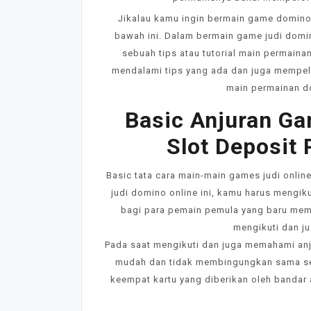
Jikalau kamu ingin bermain game domino 
bawah ini. Dalam bermain game judi domi
sebuah tips atau tutorial main permaina
mendalami tips yang ada dan juga mempel
main permainan d
Basic Anjuran G
Slot Deposit
Basic tata cara main-main games judi onli
judi domino online ini, kamu harus mengik
bagi para pemain pemula yang baru mema
mengikuti dan 
Pada saat mengikuti dan juga memahami an
mudah dan tidak membingungkan sama se
keempat kartu yang diberikan oleh bandar a