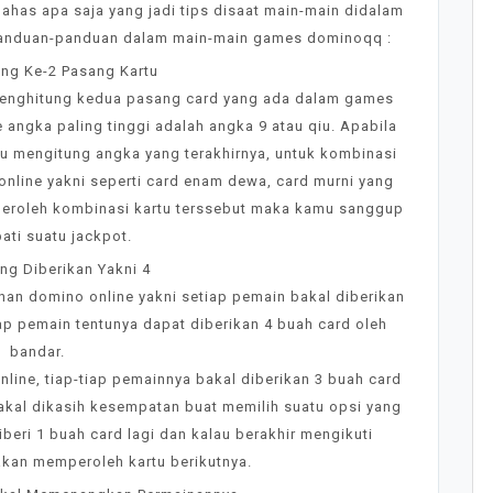
has apa saja yang jadi tips disaat main-main didalam
 panduan-panduan dalam main-main games dominoqq :
ng Ke-2 Pasang Kartu
menghitung kedua pasang card yang ada dalam games
angka paling tinggi adalah angka 9 atau qiu. Apabila
 mengitung angka yang terakhirnya, untuk kombinasi
nline yakni seperti card enam dewa, card murni yang
mperoleh kombinasi kartu terssebut maka kamu sanggup
ti suatu jackpot.
ng Diberikan Yakni 4
nan domino online yakni setiap pemain bakal diberikan
ap pemain tentunya dapat diberikan 4 buah card oleh
bandar.
line, tiap-tiap pemainnya bakal diberikan 3 buah card
akal dikasih kesempatan buat memilih suatu opsi yang
eri 1 buah card lagi dan kalau berakhir mengikuti
akan memperoleh kartu berikutnya.