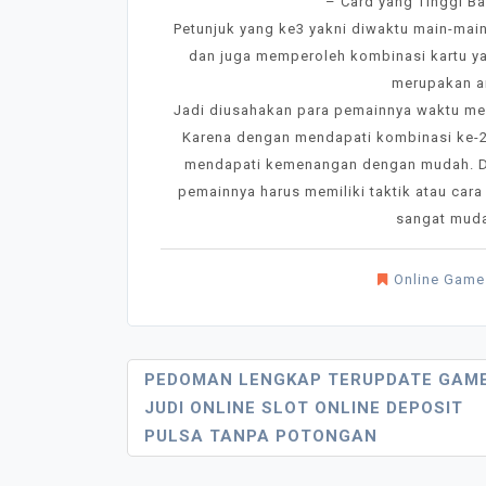
– Card yang Tinggi 
Petunjuk yang ke3 yakni diwaktu main-mai
dan juga memperoleh kombinasi kartu ya
merupakan an
Jadi diusahakan para pemainnya waktu me
Karena dengan mendapati kombinasi ke-
mendapati kemenangan dengan mudah. Da
pemainnya harus memiliki taktik atau cara
sangat muda
Online Game
Post
PEDOMAN LENGKAP TERUPDATE GAM
JUDI ONLINE SLOT ONLINE DEPOSIT
Navigation
PULSA TANPA POTONGAN