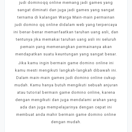
judi dominoqq online memang jadi games yang
sangat diminati dan juga jadi games yang sangat
ternama di kalangan Warga Main-main permainan
judi domino qq online didalam web yang terpercaya
ini benar-benar memanfaatkan taruhan uang asli, dan
tentunya jika memakai taruhan uang asli ini seluruh
pemain yang memenangkan permainanya akan
mendapatkan suatu keuntungan yang sangat besar.
Jika kamu ingin bermain game domino online ini
kamu mesti mengikuti langkah-langkah dibawah ini.
Dalam main-main games judi domino online cukup
mudah. Kamu hanya butuh mengikuti sebuah anjuran
atau tutorial bermain game domino online, karena
dengan mengikuti dan juga mendalami arahan yang
ada dan juga mempelajarinya dengan cepat ini
membuat anda mahir bermain game domino online
dengan mudah.