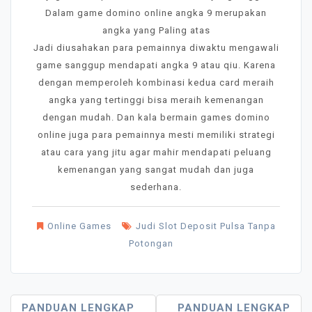
Dalam game domino online angka 9 merupakan
angka yang Paling atas
Jadi diusahakan para pemainnya diwaktu mengawali
game sanggup mendapati angka 9 atau qiu. Karena
dengan memperoleh kombinasi kedua card meraih
angka yang tertinggi bisa meraih kemenangan
dengan mudah. Dan kala bermain games domino
online juga para pemainnya mesti memiliki strategi
atau cara yang jitu agar mahir mendapati peluang
kemenangan yang sangat mudah dan juga
sederhana.
Online Games
Judi Slot Deposit Pulsa Tanpa
Potongan
Post
PANDUAN LENGKAP
PANDUAN LENGKAP