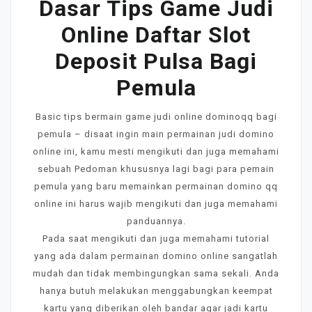
Dasar Tips Game Judi
Online Daftar Slot
Deposit Pulsa Bagi
Pemula
Basic tips bermain game judi online dominoqq bagi
pemula – disaat ingin main permainan judi domino
online ini, kamu mesti mengikuti dan juga memahami
sebuah Pedoman khususnya lagi bagi para pemain
pemula yang baru memainkan permainan domino qq
online ini harus wajib mengikuti dan juga memahami
panduannya.
Pada saat mengikuti dan juga memahami tutorial
yang ada dalam permainan domino online sangatlah
mudah dan tidak membingungkan sama sekali. Anda
hanya butuh melakukan menggabungkan keempat
kartu yang diberikan oleh bandar agar jadi kartu