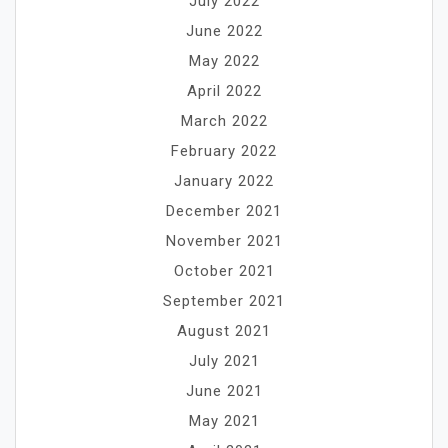
July 2022
June 2022
May 2022
April 2022
March 2022
February 2022
January 2022
December 2021
November 2021
October 2021
September 2021
August 2021
July 2021
June 2021
May 2021