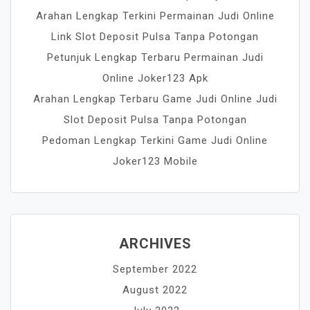
Arahan Lengkap Terkini Permainan Judi Online
Link Slot Deposit Pulsa Tanpa Potongan
Petunjuk Lengkap Terbaru Permainan Judi
Online Joker123 Apk
Arahan Lengkap Terbaru Game Judi Online Judi
Slot Deposit Pulsa Tanpa Potongan
Pedoman Lengkap Terkini Game Judi Online
Joker123 Mobile
ARCHIVES
September 2022
August 2022