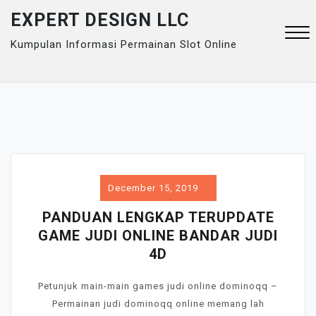
Skip
EXPERT DESIGN LLC
to
Kumpulan Informasi Permainan Slot Online
content
Close
Menu
December 15, 2019
PANDUAN LENGKAP TERUPDATE
GAME JUDI ONLINE BANDAR JUDI
4D
Petunjuk main-main games judi online dominoqq –
Permainan judi dominoqq online memang lah