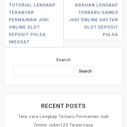
Post
TUTORIAL LENGKAP
ARAHAN LENGKAP
TERANYAR
TERBARU GAMES
Navigation
PERMAINAN JUDI
JUDI ONLINE DAFTAR
ONLINE SLOT
SLOT DEPOSIT
DEPOSIT PULSA
PULSA
INDOSAT
Search
Search
RECENT POSTS
Tata cara Lengkap Terbaru Permainan Judi
Online Joker123 Terpercaya