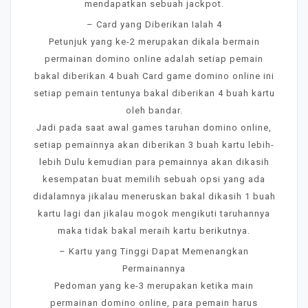
mendapatkan sebuah jackpot.
– Card yang Diberikan Ialah 4
Petunjuk yang ke-2 merupakan dikala bermain
permainan domino online adalah setiap pemain
bakal diberikan 4 buah Card game domino online ini
setiap pemain tentunya bakal diberikan 4 buah kartu
oleh bandar.
Jadi pada saat awal games taruhan domino online,
setiap pemainnya akan diberikan 3 buah kartu lebih-
lebih Dulu kemudian para pemainnya akan dikasih
kesempatan buat memilih sebuah opsi yang ada
didalamnya jikalau meneruskan bakal dikasih 1 buah
kartu lagi dan jikalau mogok mengikuti taruhannya
maka tidak bakal meraih kartu berikutnya.
– Kartu yang Tinggi Dapat Memenangkan
Permainannya
Pedoman yang ke-3 merupakan ketika main
permainan domino online, para pemain harus