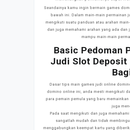
Seandainya kamu ingin bermain games domin
bawah ini. Dalam main-main permainan 
mengikuti suatu panduan atau arahan main
dan juga memahami arahan yang ada dan 
mampu main-main permai
Basic Pedoman P
Judi Slot Deposi
Bag
Dasar tips main games judi online domin
domino online ini, anda mesti mengikuti 
para pemain pemula yang baru memainkan g
juga men
Pada saat mengikuti dan juga memahami
sangatlah mudah dan tidak membingu
menggabungkan keempat kartu yang diberika