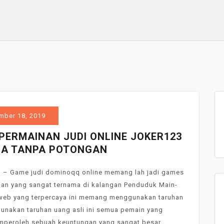
mber 18, 2019
PERMAINAN JUDI ONLINE JOKER123
SA TANPA POTONGAN
q – Game judi dominoqq online memang lah jadi games
inan yang sangat ternama di kalangan Penduduk Main-
 web yang terpercaya ini memang menggunakan taruhan
gunakan taruhan uang asli ini semua pemain yang
eroleh sebuah keuntungan yang sangat besar.