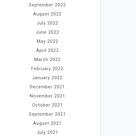
September 2022
August 2022
July 2022
June 2022
May 2022
April 2022
March 2022
February 2022
January 2022
December 2021
November 2021
October 2021
September 2021
August 2021
July 2021