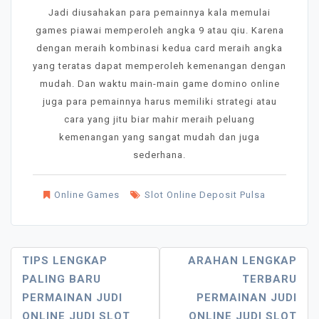
Jadi diusahakan para pemainnya kala memulai
games piawai memperoleh angka 9 atau qiu. Karena
dengan meraih kombinasi kedua card meraih angka
yang teratas dapat memperoleh kemenangan dengan
mudah. Dan waktu main-main game domino online
juga para pemainnya harus memiliki strategi atau
cara yang jitu biar mahir meraih peluang
kemenangan yang sangat mudah dan juga
sederhana.
Online Games
Slot Online Deposit Pulsa
Post
TIPS LENGKAP
ARAHAN LENGKAP
PALING BARU
TERBARU
Navigation
PERMAINAN JUDI
PERMAINAN JUDI
ONLINE JUDI SLOT
ONLINE JUDI SLOT