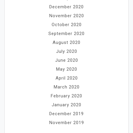
December 2020
November 2020
October 2020
September 2020
August 2020
July 2020
June 2020
May 2020
April 2020
March 2020
February 2020
January 2020
December 2019
November 2019