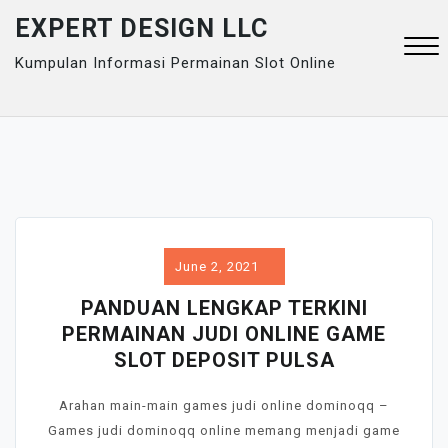
Skip
EXPERT DESIGN LLC
to
Kumpulan Informasi Permainan Slot Online
content
Close
Menu
June 2, 2021
PANDUAN LENGKAP TERKINI
PERMAINAN JUDI ONLINE GAME
SLOT DEPOSIT PULSA
Arahan main-main games judi online dominoqq –
Games judi dominoqq online memang menjadi game