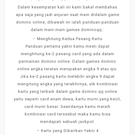
Dalam kesempatan kali ini kami bakal membahas
apa saja yang jadi anjuran saat main didalam game
domino online, dibawah ini ialah panduan-panduan
dalam main-main games dominoqq :
– Menghitung Kedua Pasang Kartu
Panduan pertama yakni kamu mesti dapat
menghitung ke-2 pasang card yang ada dalam
permainan domino online. Dalam games domino
online angka teratas merupakan angka 9 atau qiu.
Jika ke-2 pasang kartu melebihi angka 9 dapat
mengitung angka yang terakhirnya, utk kombinasi
kartu yang terbaik dalam game domino qq online
yaitu seperti card enam dewa, kartu murni yang kecil,
card murni besar. Seandainya kamu meraih
kombinasi card terssebut maka kamu bisa
mendapati sebuah jackpot.
– Kartu yang Diberikan Yakni 4