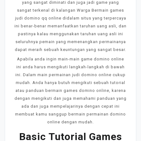
yang sangat diminati dan juga jadi game yang
sangat terkenal di kalangan Warga Bermain games
judi domino qq online didalam situs yang terpercaya
ini benar-benar memanfaatkan taruhan uang asli, dan
pastinya kalau menggunakan taruhan uang asli ini
seluruhnya pemain yang memenangkan permainanya
dapat meraih sebuah keuntungan yang sangat besar.
Apabila anda ingin main-main game domino online
ini anda harus mengikuti langkah-langkah di bawah
ini. Dalam main permainan judi domino online cukup
mudah. Anda hanya butuh mengikuti sebuah tutorial
atau panduan bermain games domino online, karena
dengan mengikuti dan juga memahami panduan yang
ada dan juga mempelajarinya dengan cepat ini
membuat kamu sanggup bermain permainan domino
online dengan mudah.
Basic Tutorial Games