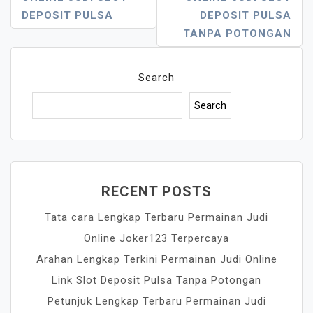
DEPOSIT PULSA
DEPOSIT PULSA
TANPA POTONGAN
Search
Search
RECENT POSTS
Tata cara Lengkap Terbaru Permainan Judi
Online Joker123 Terpercaya
Arahan Lengkap Terkini Permainan Judi Online
Link Slot Deposit Pulsa Tanpa Potongan
Petunjuk Lengkap Terbaru Permainan Judi