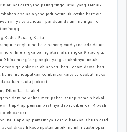
 biar jadi card yang paling tinggi atau yang Terbaik
mbahas apa saja yang jadi petunjuk ketika bermain
bawah ini yaitu panduan-panduan dalam main game
dominoqq :
ng Kedua Pasang Kartu
mampu menghitung ke-2 pasang card yang ada dalam
no online angka paling atas ialah angka 9 atau qiu.
a 9 bisa mengitung angka yang terakhirnya, untuk
omino qq online ialah seperti kartu enam dewa, kartu
ila kamu mendapatkan kombinasi kartu terssebut maka
dapatkan suatu jackpot.
ng Diberikan Ialah 4
n game domino online merupakan setiap pemain bakal
 ini tiap-tiap pemain pastinya dapat diberikan 4 buah
d oleh bandar.
nline, tiap-tiap pemainnya akan diberikan 3 buah card
a bakal dikasih kesempatan untuk memilih suatu opsi