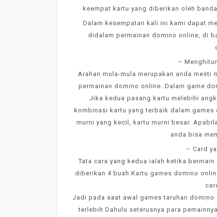
keempat kartu yang diberikan oleh bandar
Dalam kesempatan kali ini kami dapat me
didalam permainan domino online, di 
– Menghitu
Arahan mula-mula merupakan anda mesti 
permainan domino online. Dalam game domi
Jika kedua pasang kartu melebihi angk
kombinasi kartu yang terbaik dalam games d
murni yang kecil, kartu murni besar. Apab
anda bisa men
– Card ya
Tata cara yang kedua ialah ketika bermai
diberikan 4 buah Kartu games domino online
car
Jadi pada saat awal games taruhan domino o
terlebih Dahulu seterusnya para pemainny