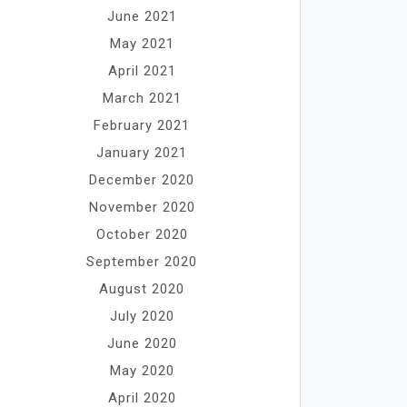
June 2021
May 2021
April 2021
March 2021
February 2021
January 2021
December 2020
November 2020
October 2020
September 2020
August 2020
July 2020
June 2020
May 2020
April 2020