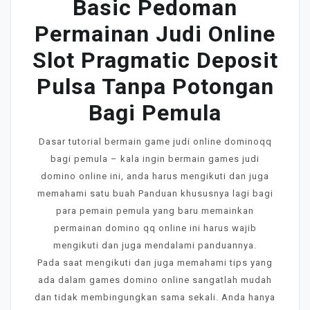
Basic Pedoman
Permainan Judi Online
Slot Pragmatic Deposit
Pulsa Tanpa Potongan
Bagi Pemula
Dasar tutorial bermain game judi online dominoqq
bagi pemula – kala ingin bermain games judi
domino online ini, anda harus mengikuti dan juga
memahami satu buah Panduan khususnya lagi bagi
para pemain pemula yang baru memainkan
permainan domino qq online ini harus wajib
mengikuti dan juga mendalami panduannya.
Pada saat mengikuti dan juga memahami tips yang
ada dalam games domino online sangatlah mudah
dan tidak membingungkan sama sekali. Anda hanya