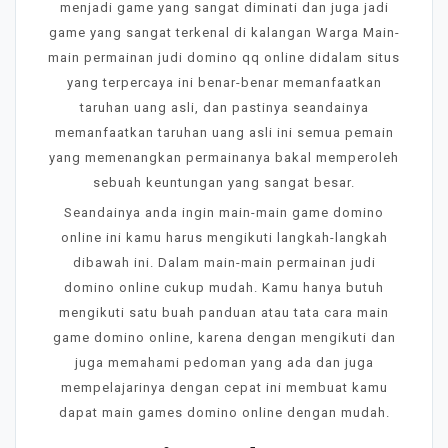
menjadi game yang sangat diminati dan juga jadi
game yang sangat terkenal di kalangan Warga Main-
main permainan judi domino qq online didalam situs
yang terpercaya ini benar-benar memanfaatkan
taruhan uang asli, dan pastinya seandainya
memanfaatkan taruhan uang asli ini semua pemain
yang memenangkan permainanya bakal memperoleh
sebuah keuntungan yang sangat besar.
Seandainya anda ingin main-main game domino
online ini kamu harus mengikuti langkah-langkah
dibawah ini. Dalam main-main permainan judi
domino online cukup mudah. Kamu hanya butuh
mengikuti satu buah panduan atau tata cara main
game domino online, karena dengan mengikuti dan
juga memahami pedoman yang ada dan juga
mempelajarinya dengan cepat ini membuat kamu
dapat main games domino online dengan mudah.