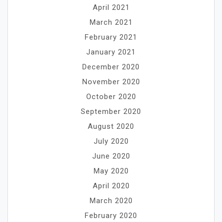
April 2021
March 2021
February 2021
January 2021
December 2020
November 2020
October 2020
September 2020
August 2020
July 2020
June 2020
May 2020
April 2020
March 2020
February 2020