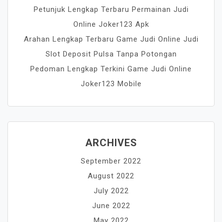
Petunjuk Lengkap Terbaru Permainan Judi
Online Joker123 Apk
Arahan Lengkap Terbaru Game Judi Online Judi
Slot Deposit Pulsa Tanpa Potongan
Pedoman Lengkap Terkini Game Judi Online
Joker123 Mobile
ARCHIVES
September 2022
August 2022
July 2022
June 2022
May 2022