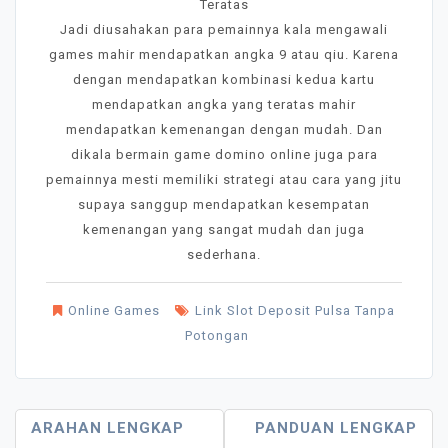
Teratas
Jadi diusahakan para pemainnya kala mengawali
games mahir mendapatkan angka 9 atau qiu. Karena
dengan mendapatkan kombinasi kedua kartu
mendapatkan angka yang teratas mahir
mendapatkan kemenangan dengan mudah. Dan
dikala bermain game domino online juga para
pemainnya mesti memiliki strategi atau cara yang jitu
supaya sanggup mendapatkan kesempatan
kemenangan yang sangat mudah dan juga
sederhana.
Online Games
Link Slot Deposit Pulsa Tanpa
Potongan
Post
ARAHAN LENGKAP
PANDUAN LENGKAP