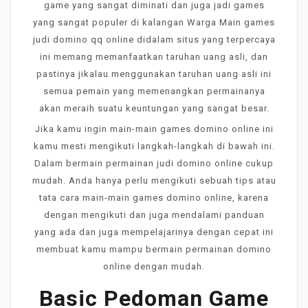
game yang sangat diminati dan juga jadi games
yang sangat populer di kalangan Warga Main games
judi domino qq online didalam situs yang terpercaya
ini memang memanfaatkan taruhan uang asli, dan
pastinya jikalau menggunakan taruhan uang asli ini
semua pemain yang memenangkan permainanya
akan meraih suatu keuntungan yang sangat besar.
Jika kamu ingin main-main games domino online ini
kamu mesti mengikuti langkah-langkah di bawah ini.
Dalam bermain permainan judi domino online cukup
mudah. Anda hanya perlu mengikuti sebuah tips atau
tata cara main-main games domino online, karena
dengan mengikuti dan juga mendalami panduan
yang ada dan juga mempelajarinya dengan cepat ini
membuat kamu mampu bermain permainan domino
online dengan mudah.
Basic Pedoman Game