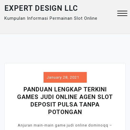
Skip
EXPERT DESIGN LLC
to
Kumpulan Informasi Permainan Slot Online
content
Close
Menu
January 28, 2021
PANDUAN LENGKAP TERKINI
GAMES JUDI ONLINE AGEN SLOT
DEPOSIT PULSA TANPA
POTONGAN
Anjuran main-main game judi online dominoqq –