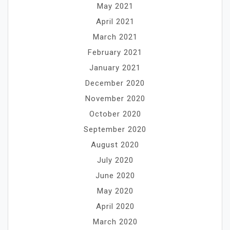
May 2021
April 2021
March 2021
February 2021
January 2021
December 2020
November 2020
October 2020
September 2020
August 2020
July 2020
June 2020
May 2020
April 2020
March 2020