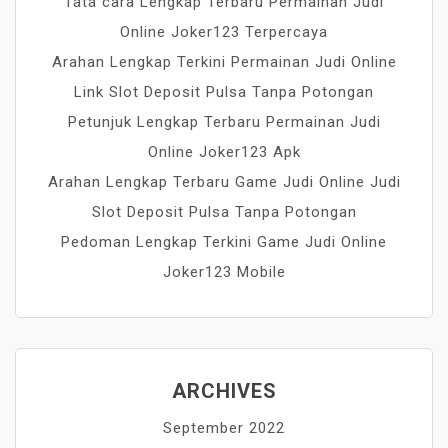
Tata cara Lengkap Terbaru Permainan Judi
Online Joker123 Terpercaya
Arahan Lengkap Terkini Permainan Judi Online
Link Slot Deposit Pulsa Tanpa Potongan
Petunjuk Lengkap Terbaru Permainan Judi
Online Joker123 Apk
Arahan Lengkap Terbaru Game Judi Online Judi
Slot Deposit Pulsa Tanpa Potongan
Pedoman Lengkap Terkini Game Judi Online
Joker123 Mobile
ARCHIVES
September 2022