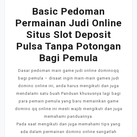
Basic Pedoman
Permainan Judi Online
Situs Slot Deposit
Pulsa Tanpa Potongan
Bagi Pemula
Dasar pedoman main game judi online dominoqq
bagi pemula – disaat ingin main-main games judi
domino online ini, anda harus mengikuti dan juga
mendalami satu buah Panduan khususnya lagi bagi
para pemain pemula yang baru memainkan game
domino qq online ini mesti wajib mengikuti dan juga
memahami panduannya.
Pada saat mengikuti dan juga memahami tips yang
ada dalam permainan domino online sangatlah