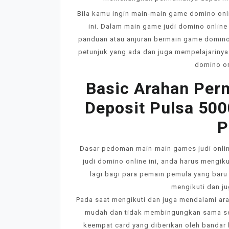
Bila kamu ingin main-main game domino onl
ini. Dalam main game judi domino onlin
panduan atau anjuran bermain game domino
petunjuk yang ada dan juga mempelajariny
domino o
Basic Arahan Perm
Deposit Pulsa 50
P
Dasar pedoman main-main games judi onli
judi domino online ini, anda harus mengi
lagi bagi para pemain pemula yang baru
mengikuti dan j
Pada saat mengikuti dan juga mendalami ar
mudah dan tidak membingungkan sama se
keempat card yang diberikan oleh bandar b