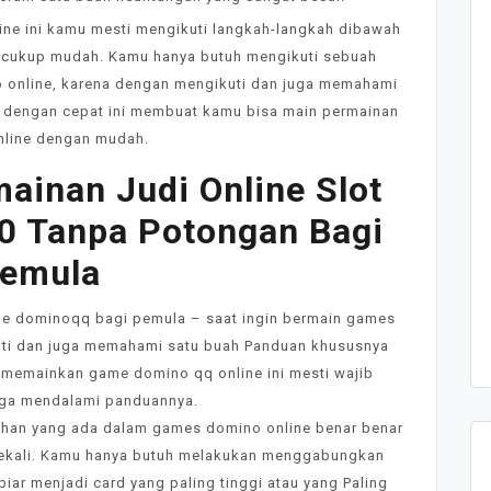
ine ini kamu mesti mengikuti langkah-langkah dibawah
e cukup mudah. Kamu hanya butuh mengikuti sebuah
 online, karena dengan mengikuti dan juga memahami
a dengan cepat ini membuat kamu bisa main permainan
nline dengan mudah.
ainan Judi Online Slot
00 Tanpa Potongan Bagi
emula
ne dominoqq bagi pemula – saat ingin bermain games
kuti dan juga memahami satu buah Panduan khususnya
 memainkan game domino qq online ini mesti wajib
uga mendalami panduannya.
ahan yang ada dalam games domino online benar benar
kali. Kamu hanya butuh melakukan menggabungkan
iar menjadi card yang paling tinggi atau yang Paling