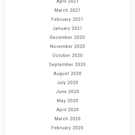
April 2021
March 2021
February 2021
January 2021
December 2020
November 2020
October 2020
September 2020
August 2020
July 2020
June 2020
May 2020
April 2020
March 2020
February 2020