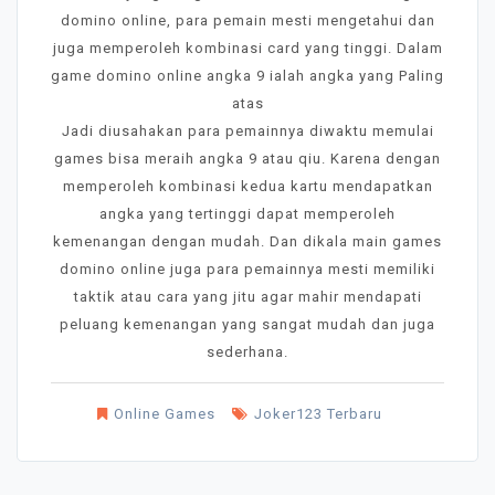
domino online, para pemain mesti mengetahui dan
juga memperoleh kombinasi card yang tinggi. Dalam
game domino online angka 9 ialah angka yang Paling
atas
Jadi diusahakan para pemainnya diwaktu memulai
games bisa meraih angka 9 atau qiu. Karena dengan
memperoleh kombinasi kedua kartu mendapatkan
angka yang tertinggi dapat memperoleh
kemenangan dengan mudah. Dan dikala main games
domino online juga para pemainnya mesti memiliki
taktik atau cara yang jitu agar mahir mendapati
peluang kemenangan yang sangat mudah dan juga
sederhana.
Online Games
Joker123 Terbaru