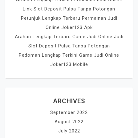
Link Slot Deposit Pulsa Tanpa Potongan
Petunjuk Lengkap Terbaru Permainan Judi
Online Joker123 Apk
Arahan Lengkap Terbaru Game Judi Online Judi
Slot Deposit Pulsa Tanpa Potongan
Pedoman Lengkap Terkini Game Judi Online
Joker123 Mobile
ARCHIVES
September 2022
August 2022
July 2022