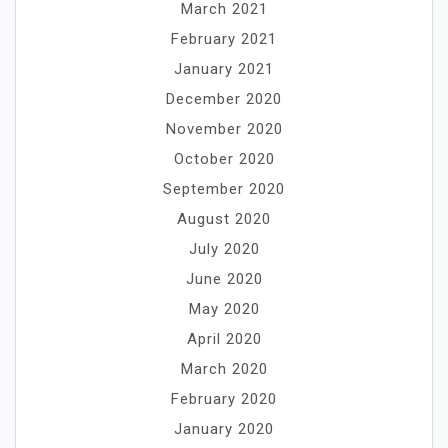
March 2021
February 2021
January 2021
December 2020
November 2020
October 2020
September 2020
August 2020
July 2020
June 2020
May 2020
April 2020
March 2020
February 2020
January 2020