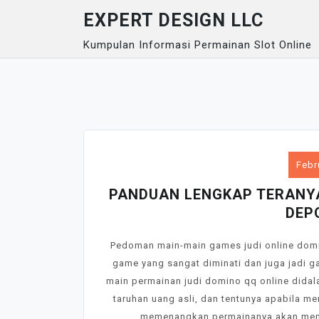
Skip
EXPERT DESIGN LLC
to
Kumpulan Informasi Permainan Slot Online
content
Febr
PANDUAN LENGKAP TERANYA
DEP
Pedoman main-main games judi online dom
game yang sangat diminati dan juga jadi 
main permainan judi domino qq online dida
taruhan uang asli, dan tentunya apabila me
memenangkan permainanya akan mend