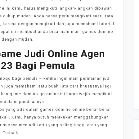
ne ini kamu harus mengikuti langkah-langkah dibawah
e cukup mudah. Anda hanya perlu mengikuti suatu tata
, karena dengan mengikuti dan juga memahami tutorial
cepat ini membuat anda bisa main-main games domino
e dengan mudah.
Game Judi Online Agen
123 Bagi Pemula
noqq bagi pemula – ketika ingin main permainan judi
an juga memahami satu buah Tata cara khususnya lagi
kan game domino qq online ini harus wajib mengikuti
endalami panduannya.
ips yang ada dalam games domino online benar benar
kali. Kamu hanya butuh melakukan menggabungkan
 supaya menjadi kartu yang paling tinggi atau yang
Terbaik