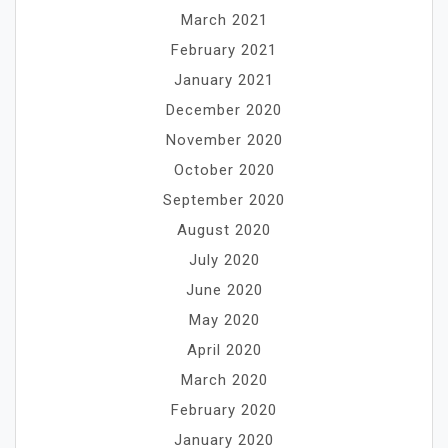
March 2021
February 2021
January 2021
December 2020
November 2020
October 2020
September 2020
August 2020
July 2020
June 2020
May 2020
April 2020
March 2020
February 2020
January 2020