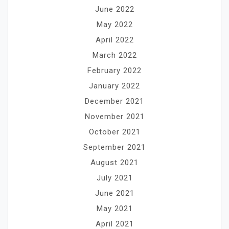
June 2022
May 2022
April 2022
March 2022
February 2022
January 2022
December 2021
November 2021
October 2021
September 2021
August 2021
July 2021
June 2021
May 2021
April 2021