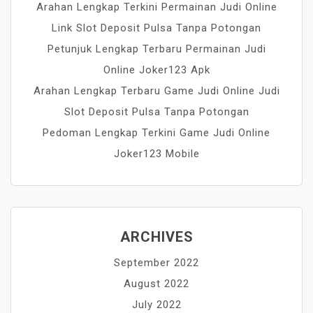
Arahan Lengkap Terkini Permainan Judi Online
Link Slot Deposit Pulsa Tanpa Potongan
Petunjuk Lengkap Terbaru Permainan Judi
Online Joker123 Apk
Arahan Lengkap Terbaru Game Judi Online Judi
Slot Deposit Pulsa Tanpa Potongan
Pedoman Lengkap Terkini Game Judi Online
Joker123 Mobile
ARCHIVES
September 2022
August 2022
July 2022