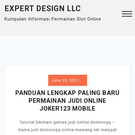
Skip
EXPERT DESIGN LLC
to
Kumpulan Informasi Permainan Slot Online
content
Close
Menu
June 30, 2021
PANDUAN LENGKAP PALING BARU
PERMAINAN JUDI ONLINE
JOKER123 MOBILE
Tutorial bermain games judi online dominoqq –
Game judi dominoqq online memang lah menjadi