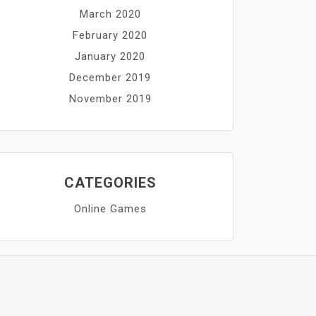
March 2020
February 2020
January 2020
December 2019
November 2019
CATEGORIES
Online Games