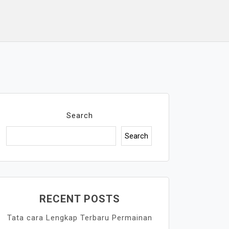
Search
Search
RECENT POSTS
Tata cara Lengkap Terbaru Permainan