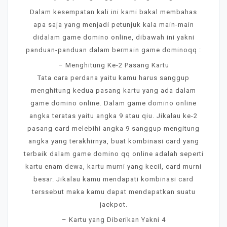
Dalam kesempatan kali ini kami bakal membahas
apa saja yang menjadi petunjuk kala main-main
didalam game domino online, dibawah ini yakni
panduan-panduan dalam bermain game dominoqq :
– Menghitung Ke-2 Pasang Kartu
Tata cara perdana yaitu kamu harus sanggup
menghitung kedua pasang kartu yang ada dalam
game domino online. Dalam game domino online
angka teratas yaitu angka 9 atau qiu. Jikalau ke-2
pasang card melebihi angka 9 sanggup mengitung
angka yang terakhirnya, buat kombinasi card yang
terbaik dalam game domino qq online adalah seperti
kartu enam dewa, kartu murni yang kecil, card murni
besar. Jikalau kamu mendapati kombinasi card
terssebut maka kamu dapat mendapatkan suatu
jackpot.
– Kartu yang Diberikan Yakni 4