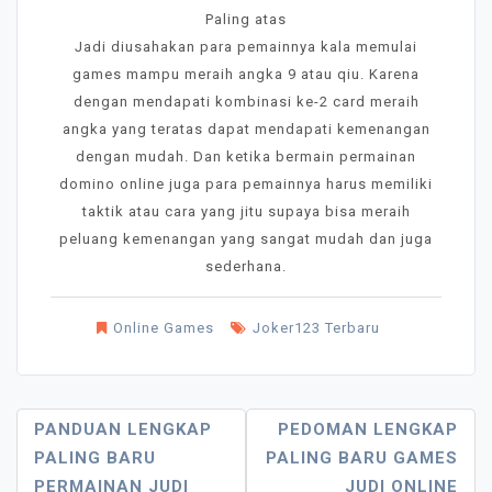
Paling atas
Jadi diusahakan para pemainnya kala memulai
games mampu meraih angka 9 atau qiu. Karena
dengan mendapati kombinasi ke-2 card meraih
angka yang teratas dapat mendapati kemenangan
dengan mudah. Dan ketika bermain permainan
domino online juga para pemainnya harus memiliki
taktik atau cara yang jitu supaya bisa meraih
peluang kemenangan yang sangat mudah dan juga
sederhana.
Online Games
Joker123 Terbaru
Post
PANDUAN LENGKAP
PEDOMAN LENGKAP
PALING BARU
PALING BARU GAMES
Navigation
PERMAINAN JUDI
JUDI ONLINE