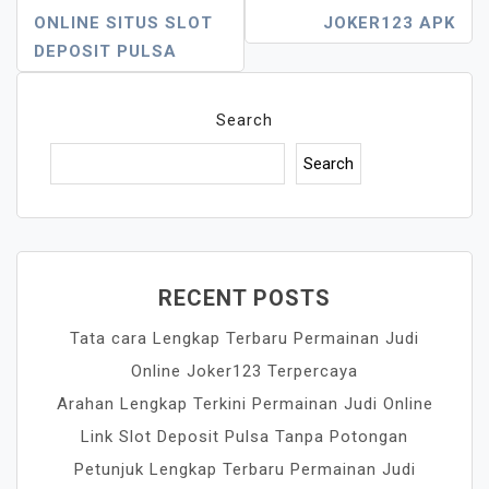
ONLINE SITUS SLOT
JOKER123 APK
DEPOSIT PULSA
Search
Search
RECENT POSTS
Tata cara Lengkap Terbaru Permainan Judi
Online Joker123 Terpercaya
Arahan Lengkap Terkini Permainan Judi Online
Link Slot Deposit Pulsa Tanpa Potongan
Petunjuk Lengkap Terbaru Permainan Judi