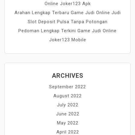
Online Joker123 Apk
Arahan Lengkap Terbaru Game Judi Online Judi
Slot Deposit Pulsa Tanpa Potongan
Pedoman Lengkap Terkini Game Judi Online
Joker123 Mobile
ARCHIVES
September 2022
August 2022
July 2022
June 2022
May 2022
April 2022