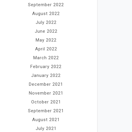
September 2022
August 2022
July 2022
June 2022
May 2022
April 2022
March 2022
February 2022
January 2022
December 2021
November 2021
October 2021
September 2021
August 2021
July 2021