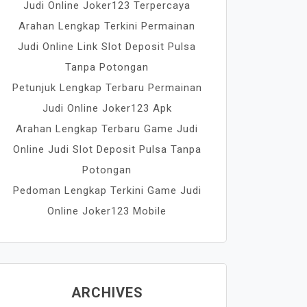
Judi Online Joker123 Terpercaya
Arahan Lengkap Terkini Permainan
Judi Online Link Slot Deposit Pulsa
Tanpa Potongan
Petunjuk Lengkap Terbaru Permainan
Judi Online Joker123 Apk
Arahan Lengkap Terbaru Game Judi
Online Judi Slot Deposit Pulsa Tanpa
Potongan
Pedoman Lengkap Terkini Game Judi
Online Joker123 Mobile
ARCHIVES