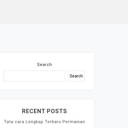
Search
Search
RECENT POSTS
Tata cara Lengkap Terbaru Permainan