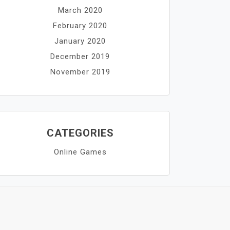
March 2020
February 2020
January 2020
December 2019
November 2019
CATEGORIES
Online Games