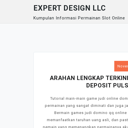
Skip
EXPERT DESIGN LLC
to
Kumpulan Informasi Permainan Slot Online
content
Nove
ARAHAN LENGKAP TERKINI
DEPOSIT PUL
Tutorial main-main game judi online d
permainan yang sangat diminati dan juga 
Bermain games judi domino qq online 
memanfaatkan taruhan uang asli, dan pasti
pemain yang memenangkan permainanya aka