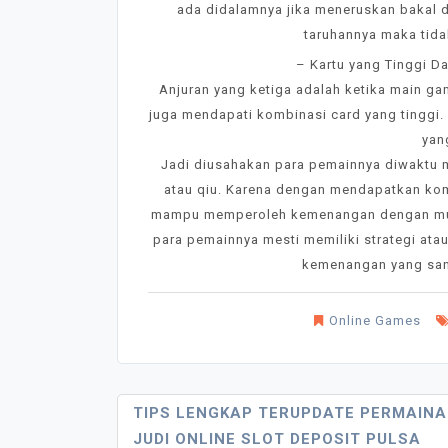
ada didalamnya jika meneruskan bakal di
taruhannya maka tidak
– Kartu yang Tinggi 
Anjuran yang ketiga adalah ketika main g
juga mendapati kombinasi card yang tinggi
yan
Jadi diusahakan para pemainnya diwaktu
atau qiu. Karena dengan mendapatkan kom
mampu memperoleh kemenangan dengan muda
para pemainnya mesti memiliki strategi at
kemenangan yang san
Online Games
Post
TIPS LENGKAP TERUPDATE PERMAIN
JUDI ONLINE SLOT DEPOSIT PULSA