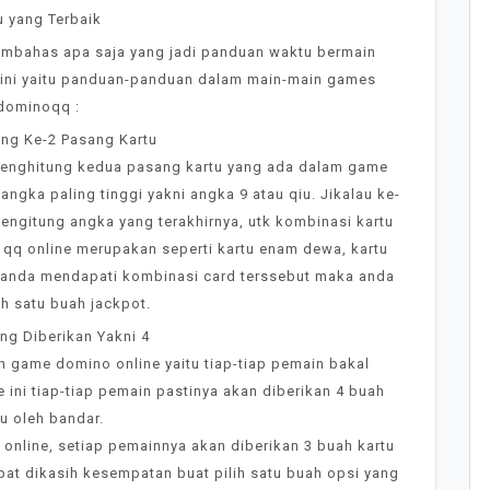
u yang Terbaik
embahas apa saja yang jadi panduan waktu bermain
 ini yaitu panduan-panduan dalam main-main games
dominoqq :
ng Ke-2 Pasang Kartu
menghitung kedua pasang kartu yang ada dalam game
gka paling tinggi yakni angka 9 atau qiu. Jikalau ke-
ngitung angka yang terakhirnya, utk kombinasi kartu
qq online merupakan seperti kartu enam dewa, kartu
au anda mendapati kombinasi card terssebut maka anda
h satu buah jackpot.
ng Diberikan Yakni 4
 game domino online yaitu tiap-tiap pemain bakal
ini tiap-tiap pemain pastinya akan diberikan 4 buah
tu oleh bandar.
online, setiap pemainnya akan diberikan 3 buah kartu
pat dikasih kesempatan buat pilih satu buah opsi yang