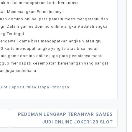
dak bakal mendapatkan kartu berikutnya.
 Akan Memenangkan Permainannya
inan domino online, para pemain mesti mengetahui dan
ggi. Dalam games domino online angka 9 adalah angka
ang Tertinggi
mengawali game bisa mendapatkan angka 9 atau qiu.
2 kartu mendapati angka yang teratas bisa meraih
in game domino online juga para pemainnya mesti
 sanggup mendapati kesempatan kemenangan yang sangat
an juga sederhana.
Slot Deposit Pulsa Tanpa Potongan
PEDOMAN LENGKAP TERANYAR GAMES
JUDI ONLINE JOKER123 SLOT