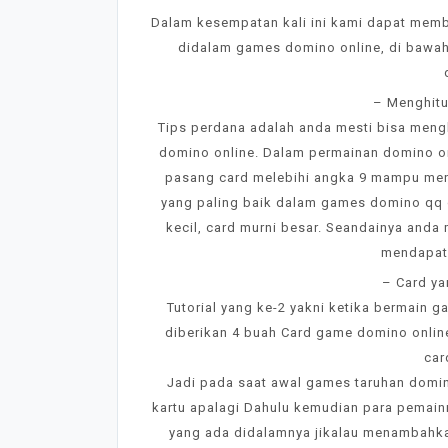
Dalam kesempatan kali ini kami dapat memb
didalam games domino online, di bawah
– Menghitu
Tips perdana adalah anda mesti bisa men
domino online. Dalam permainan domino onl
pasang card melebihi angka 9 mampu meng
yang paling baik dalam games domino qq o
kecil, card murni besar. Seandainya and
mendapat
– Card ya
Tutorial yang ke-2 yakni ketika bermain 
diberikan 4 buah Card game domino online 
car
Jadi pada saat awal games taruhan domino
kartu apalagi Dahulu kemudian para pemainn
yang ada didalamnya jikalau menambahka