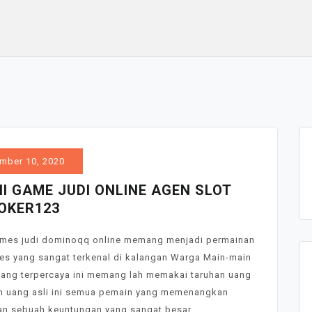
mber 10, 2020
I GAME JUDI ONLINE AGEN SLOT
OKER123
ames judi dominoqq online memang menjadi permainan
es yang sangat terkenal di kalangan Warga Main-main
yang terpercaya ini memang lah memakai taruhan uang
han uang asli ini semua pemain yang memenangkan
n sebuah keuntungan yang sangat besar.