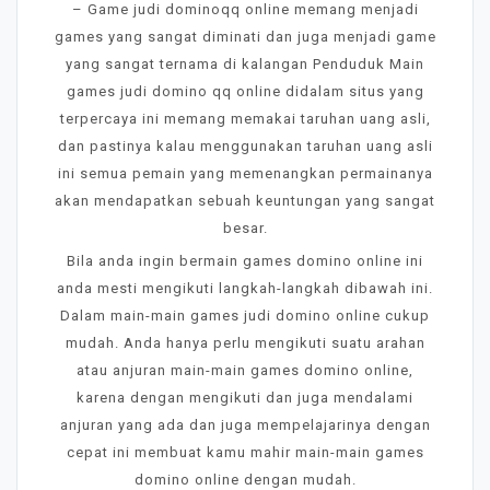
– Game judi dominoqq online memang menjadi
games yang sangat diminati dan juga menjadi game
yang sangat ternama di kalangan Penduduk Main
games judi domino qq online didalam situs yang
terpercaya ini memang memakai taruhan uang asli,
dan pastinya kalau menggunakan taruhan uang asli
ini semua pemain yang memenangkan permainanya
akan mendapatkan sebuah keuntungan yang sangat
besar.
Bila anda ingin bermain games domino online ini
anda mesti mengikuti langkah-langkah dibawah ini.
Dalam main-main games judi domino online cukup
mudah. Anda hanya perlu mengikuti suatu arahan
atau anjuran main-main games domino online,
karena dengan mengikuti dan juga mendalami
anjuran yang ada dan juga mempelajarinya dengan
cepat ini membuat kamu mahir main-main games
domino online dengan mudah.