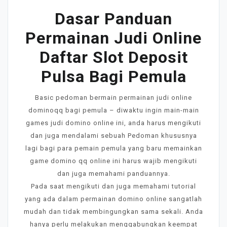
Dasar Panduan
Permainan Judi Online
Daftar Slot Deposit
Pulsa Bagi Pemula
Basic pedoman bermain permainan judi online
dominoqq bagi pemula – diwaktu ingin main-main
games judi domino online ini, anda harus mengikuti
dan juga mendalami sebuah Pedoman khususnya
lagi bagi para pemain pemula yang baru memainkan
game domino qq online ini harus wajib mengikuti
dan juga memahami panduannya.
Pada saat mengikuti dan juga memahami tutorial
yang ada dalam permainan domino online sangatlah
mudah dan tidak membingungkan sama sekali. Anda
hanya perlu melakukan menggabungkan keempat