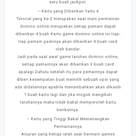
satu buah jackpot.
– Kartu yang Diberikan Yaitu 4
Tutorial yang ke-2 merupakan saat main permainan
domino online merupakan setiap pemain dapat
diberikan 4 buah Kartu game domino online ini tiap-
tiap pemain pastinya akan diberikan 4 buah card
oleh bandar.
Jadi pada saat awal game taruhan domino online,
setiap pemainnya akan diberikan 3 buah card
apalagi Dahulu setelah itu para pemainnya dapat
diberi kesempatan buat memilih sebuah opsi yang
ada didalamnya apabila menambahkan akan dikasih
1 buah kartu lagi dan jika mogok mengikuti
taruhannya maka tidak bakal memperoleh kartu
berikutnya.
– Kartu yang Tinggi Bakal Memenangkan
Permainannya
Anjuran yang ketiga ialah saat bermain games