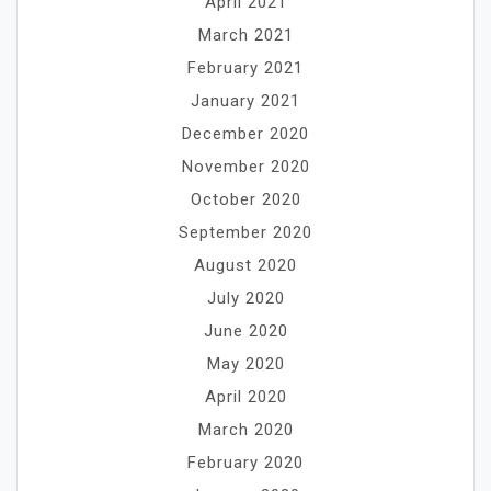
April 2021
March 2021
February 2021
January 2021
December 2020
November 2020
October 2020
September 2020
August 2020
July 2020
June 2020
May 2020
April 2020
March 2020
February 2020