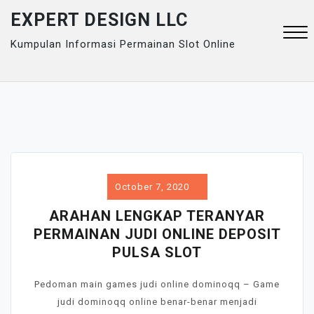
Skip
EXPERT DESIGN LLC
to
Kumpulan Informasi Permainan Slot Online
content
Close
Menu
October 7, 2020
ARAHAN LENGKAP TERANYAR
PERMAINAN JUDI ONLINE DEPOSIT
PULSA SLOT
Pedoman main games judi online dominoqq – Game
judi dominoqq online benar-benar menjadi